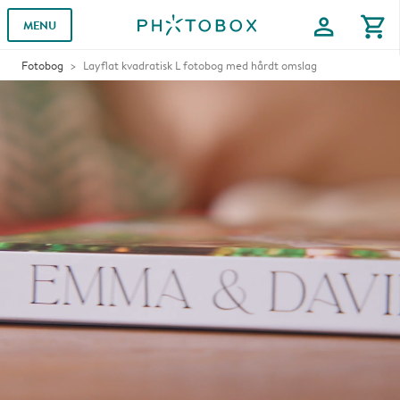
profile
shopping_cart
MENU
Fotobog
Layflat kvadratisk L fotobog med hårdt omslag