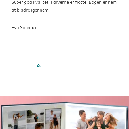
Super god kvalitet. Farverne er flotte. Bogen er nem
F
at bladre igennem.
K
Eva Sommer
filled-pagination
outlined-paginatio
outlined-paginat
outlined-pagin
outlined-pag
outlined-p