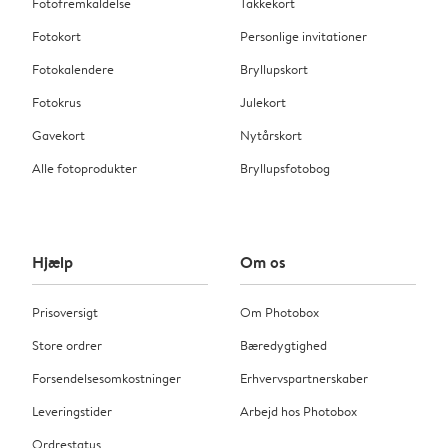
Fotofremkaldelse
Takkekort
Fotokort
Personlige invitationer
Fotokalendere
Bryllupskort
Fotokrus
Julekort
Gavekort
Nytårskort
Alle fotoprodukter
Bryllupsfotobog
Hjælp
Om os
Prisoversigt
Om Photobox
Store ordrer
Bæredygtighed
Forsendelsesomkostninger
Erhvervspartnerskaber
Leveringstider
Arbejd hos Photobox
Ordrestatus