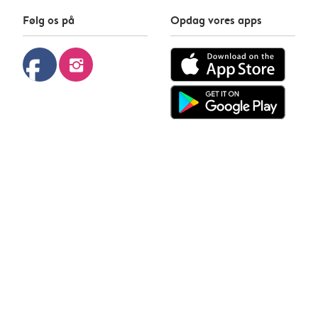
Følg os på
Opdag vores apps
facebook
instagram
Photobox © 2026
Privatlivspolitik
Cookiepolitik
Vilkår og betingelser
Kontakt