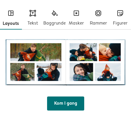
layout
text
fill
masks
frames
stickers
Layouts
Tekst
Baggrunde
Masker
Rammer
Figurer
Kom i gang