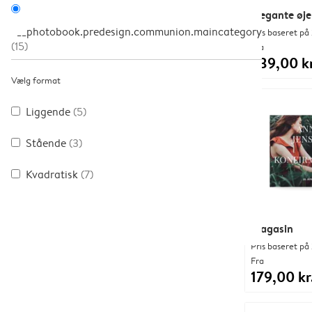
Elegante øje
__photobook.predesign.communion.maincategory
Pris baseret på 
(15)
Fra
239,00 kr
Vælg format
Liggende
(5)
Stående
(3)
Kvadratisk
(7)
Magasin
Pris baseret på 
Fra
179,00 kr