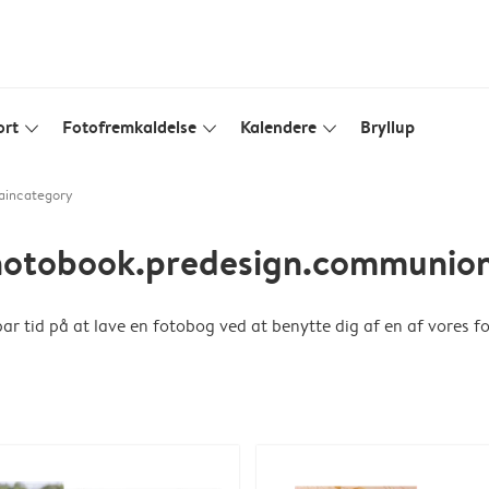
ort
Fotofremkaldelse
Kalendere
Bryllup
slim_arrow_down
slim_arrow_down
slim_arrow_down
aincategory
otobook.predesign.communion.
Spar tid på at lave en fotobog ved at benytte dig af en af vores