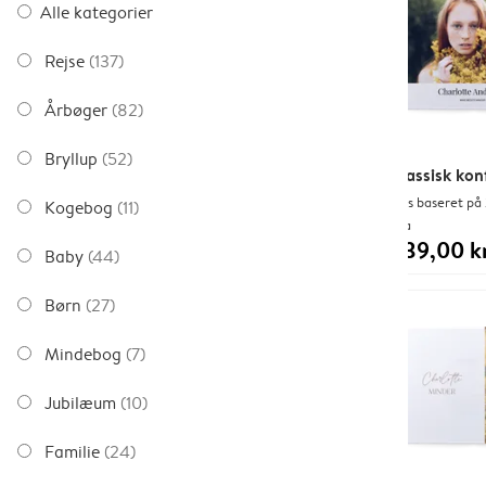
Alle kategorier
Rejse
(137)
Årbøger
(82)
Bryllup
(52)
Klassisk kon
Pris baseret på 
Kogebog
(11)
Fra
239,00 kr
Baby
(44)
Børn
(27)
Mindebog
(7)
Jubilæum
(10)
Familie
(24)