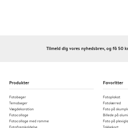
Tilmeld dig vores nyhedsbrev, og få 50 kr
Produkter
Favoritter
Fotobøger
Fotoplakat
Temabøger
Fotolærred
Vægdekoration
Foto på skumpl
Fotocollage
Billede på alu
Fotocollage med ramme
Foto på plexigl
Fotofremkaldelse
Takkekort