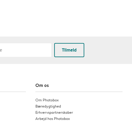
Tilmeld
Om os
Om Photobox
Bæredygtighed
Erhvervspartnerskaber
Arbejd hos Photobox