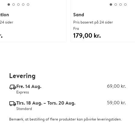
ation
Sand
24 sider
Pris baseret på 24 sider
Fra
.
179,00 kr.
Levering
Fre. 14 Aug.
69,00 kr.
delivery_express_v2
Express
Tirs. 18 Aug. – Tors. 20 Aug.
59,00 kr.
delivery_standard_v2
Standard
Bemærk, at bestilling af flere produkter kan påvirke leveringstiden.