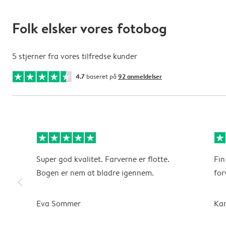
Folk elsker vores fotobog
5 stjerner fra vores tilfredse kunder
4.7
baseret på
92 anmeldelser
Super god kvalitet. Farverne er flotte.
Fin
Bogen er nem at bladre igennem.
for
slim_arrow_left
Eva Sommer
Kar