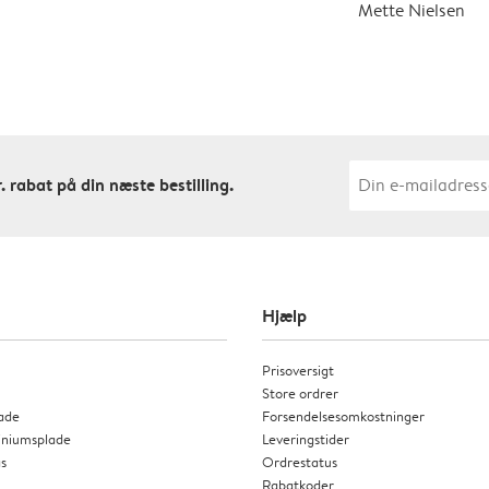
Mette Nielsen
. rabat på din næste bestilling.
Hjælp
Prisoversigt
Store ordrer
ade
Forsendelsesomkostninger
miniumsplade
Leveringstider
as
Ordrestatus
Rabatkoder