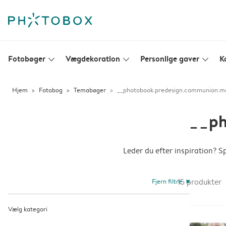
Fotobøger
Vægdekoration
Personlige gaver
K
slim_arrow_down
slim_arrow_down
slim_arrow_down
Hjem
Fotobog
Temabøger
__photobook.predesign.communion.m
__ph
Leder du efter inspiration? 
Fjern filtre
15
produkter
close
Vælg kategori