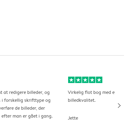
 at redigere billeder, og
Virkelig flot bog med en super
i forskellig skrifttype og
billedkvalitet.
slim_arrow_right
erføre de billeder, der
 efter man er gået i gang.
Jette