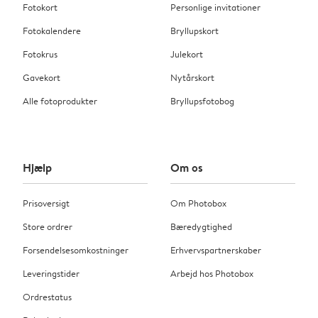
Fotokort
Personlige invitationer
Fotokalendere
Bryllupskort
Fotokrus
Julekort
Gavekort
Nytårskort
Alle fotoprodukter
Bryllupsfotobog
Hjælp
Om os
Prisoversigt
Om Photobox
Store ordrer
Bæredygtighed
Forsendelsesomkostninger
Erhvervspartnerskaber
Leveringstider
Arbejd hos Photobox
Ordrestatus