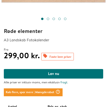
Røde elementer
A3 Landskab Fotokalender
Fra
299,00 kr.
offers
Faste lave priser
Lav nu
Alle priser er inklusiv moms, men eksklusiv
fragt
.
question_mark_circle
Køb flere, spar mere
| Mængderabat
Antal
Pris pr. styk