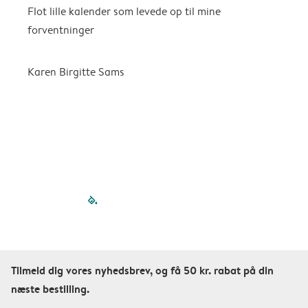
Flot lille kalender som levede op til mine
F
forventninger
f
P
m
Karen Birgitte Sams
f

filled-pagination
outlined-paginatio
outlined-paginat
outlined-pagin
outlined-pag
outlined-p
Tilmeld dig vores nyhedsbrev, og få 50 kr. rabat på din
næste bestilling.