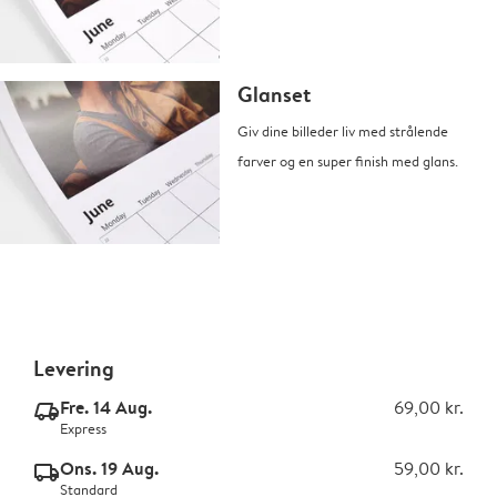
Glanset
Giv dine billeder liv med strålende
farver og en super finish med glans.
Levering
Fre. 14 Aug.
69,00 kr.
delivery_express_v2
Express
Ons. 19 Aug.
59,00 kr.
delivery_standard_v2
Standard