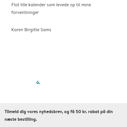
Flot lille kalender som levede op til mine
F
forventninger
f
P
m
Karen Birgitte Sams
f

filled-pagination
outlined-paginatio
outlined-paginat
outlined-pagin
outlined-pag
outlined-p
Tilmeld dig vores nyhedsbrev, og få 50 kr. rabat på din
næste bestilling.