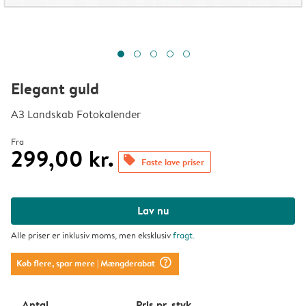
Elegant guld
A3 Landskab Fotokalender
Fra
299,00 kr.
offers
Faste lave priser
Lav nu
Alle priser er inklusiv moms, men eksklusiv
fragt
.
question_mark_circle
Køb flere, spar mere
| Mængderabat
Antal
Pris pr. styk