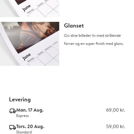
Glanset
Giv dine billeder liv med strålende
farver og en super finish med glans.
Levering
Man. 17 Aug.
69,00 kr.
delivery_express_v2
Express
Tors. 20 Aug.
59,00 kr.
delivery_standard_v2
Standard