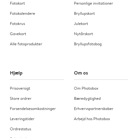
Fotokort
Personlige invitationer
Fotokalendere
Bryllupskort
Fotokrus
Julekort
Gavekort
Nytårskort
Alle fotoprodukter
Bryllupsfotobog
Hjælp
Om os
Prisoversigt
Om Photobox
Store ordrer
Bæredygtighed
Forsendelsesomkostninger
Erhvervspartnerskaber
Leveringstider
Arbejd hos Photobox
Ordrestatus