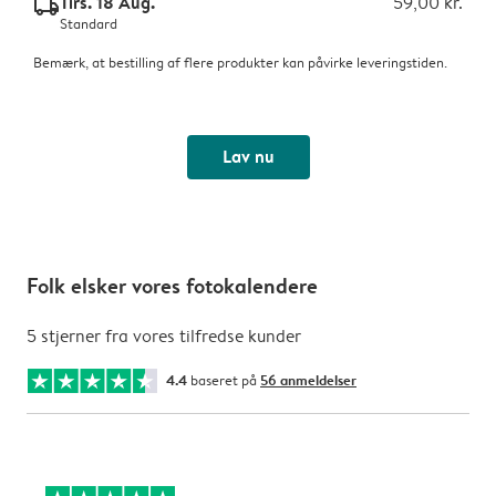
Tirs. 18 Aug.
59,00 kr.
delivery_standard_v2
Standard
Bemærk, at bestilling af flere produkter kan påvirke leveringstiden.
Lav nu
Folk elsker vores fotokalendere
5 stjerner fra vores tilfredse kunder
4.4
baseret på
56 anmeldelser