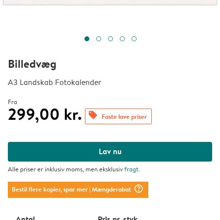
Billedvæg
A3 Landskab Fotokalender
Fra
299,00 kr.
offers
Faste lave priser
Lav nu
Alle priser er inklusiv moms, men eksklusiv
fragt
.
question_mark_circle
Bestil flere kopier, spar mer
| Mængderabat
Antal
Pris pr. styk