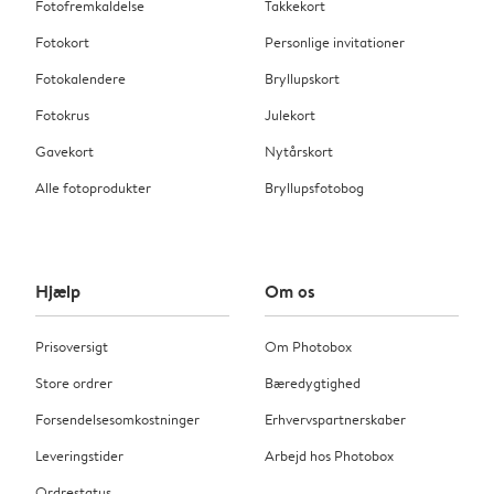
Fotofremkaldelse
Takkekort
Fotokort
Personlige invitationer
Fotokalendere
Bryllupskort
Fotokrus
Julekort
Gavekort
Nytårskort
Alle fotoprodukter
Bryllupsfotobog
Hjælp
Om os
Prisoversigt
Om Photobox
Store ordrer
Bæredygtighed
Forsendelsesomkostninger
Erhvervspartnerskaber
Leveringstider
Arbejd hos Photobox
Ordrestatus