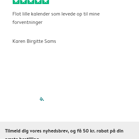
Flot lille kalender som levede op til mine
F
forventninger
f
P
m
Karen Birgitte Sams
f

filled-pagination
outlined-paginatio
outlined-paginat
outlined-pagin
outlined-pag
outlined-p
Tilmeld dig vores nyhedsbrev, og få 50 kr. rabat på din
næste bestilling.