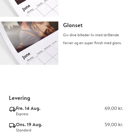
Glanset
Giv dine billeder liv med strålende
farver og en super finish med glans.
Levering
Fre. 14 Aug.
69,00 kr.
delivery_express_v2
Express
Ons. 19 Aug.
59,00 kr.
delivery_standard_v2
Standard