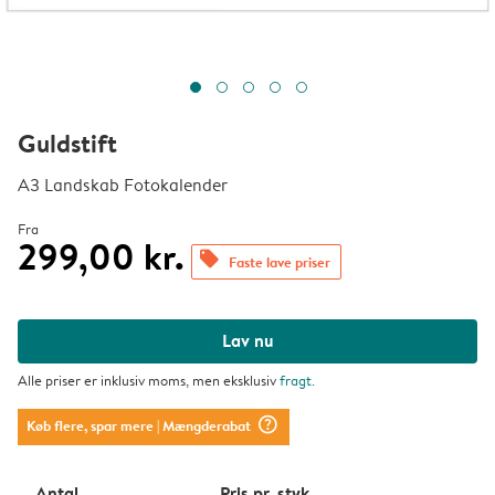
Guldstift
A3 Landskab Fotokalender
Fra
299,00 kr.
offers
Faste lave priser
Lav nu
Alle priser er inklusiv moms, men eksklusiv
fragt
.
question_mark_circle
Køb flere, spar mere
| Mængderabat
Antal
Pris pr. styk