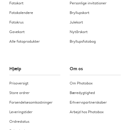
Fotokort
Personlige invitationer
Fotokalendere
Bryllupskort
Fotokrus
Julekort
Gavekort
Nytårskort
Alle fotoprodukter
Bryllupsfotobog
Hjælp
Om os
Prisoversigt
Om Photobox
Store ordrer
Bæredygtighed
Forsendelsesomkostninger
Erhvervspartnerskaber
Leveringstider
Arbejd hos Photobox
Ordrestatus