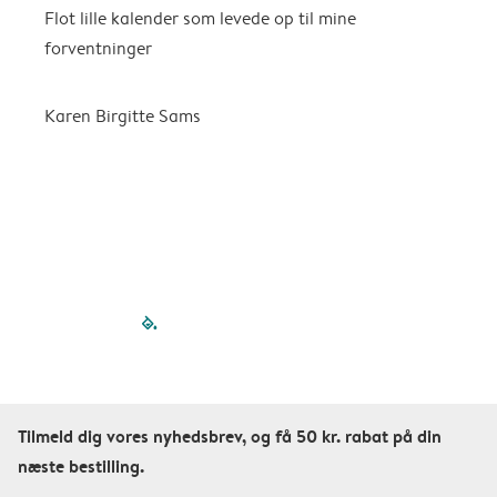
Flot lille kalender som levede op til mine
F
forventninger
f
P
m
Karen Birgitte Sams
f

filled-pagination
outlined-paginatio
outlined-paginat
outlined-pagin
outlined-pag
outlined-p
Tilmeld dig vores nyhedsbrev, og få 50 kr. rabat på din
næste bestilling.