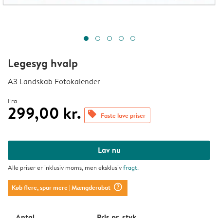
Legesyg hvalp
A3 Landskab Fotokalender
Fra
299,00 kr.
offers
Faste lave priser
Lav nu
Alle priser er inklusiv moms, men eksklusiv
fragt
.
question_mark_circle
Køb flere, spar mere
| Mængderabat
Antal
Pris pr. styk