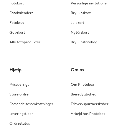
Fotokort
Personlige invitationer
Fotokalendere
Bryllupskort
Fotokrus
Julekort
Gavekort
Nytårskort
Alle fotoprodukter
Bryllupsfotobog
Hjælp
Om os
Prisoversigt
Om Photobox
Store ordrer
Bæredygtighed
Forsendelsesomkostninger
Erhvervspartnerskaber
Leveringstider
Arbejd hos Photobox
Ordrestatus