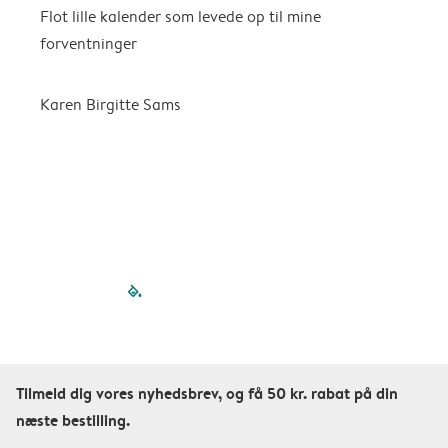
Flot lille kalender som levede op til mine
F
forventninger
f
P
m
Karen Birgitte Sams
f

filled-pagination
outlined-paginatio
outlined-paginat
outlined-pagin
outlined-pag
outlined-p
Tilmeld dig vores nyhedsbrev, og få 50 kr. rabat på din
næste bestilling.