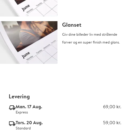
Glanset
Giv dine billeder liv med strålende
farver og en super finish med glans.
Levering
Man. 17 Aug.
69,00 kr.
delivery_express_v2
Express
Tors. 20 Aug.
59,00 kr.
delivery_standard_v2
Standard