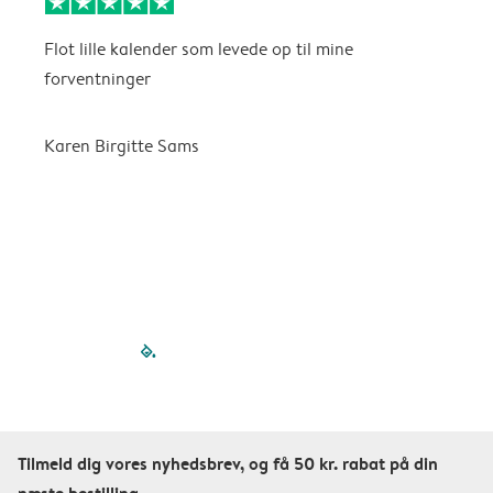
Flot lille kalender som levede op til mine
F
forventninger
f
P
m
Karen Birgitte Sams
f

filled-pagination
outlined-paginatio
outlined-paginat
outlined-pagin
outlined-pag
outlined-p
Tilmeld dig vores nyhedsbrev, og få 50 kr. rabat på din
næste bestilling.