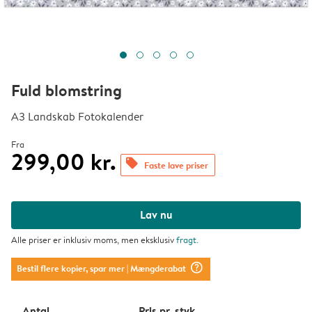
Fuld blomstring
A3 Landskab Fotokalender
Fra
299,00 kr.
offers
Faste lave priser
Lav nu
Alle priser er inklusiv moms, men eksklusiv
fragt
.
question_mark_circle
Bestil flere kopier, spar mer
| Mængderabat
Antal
Pris pr. styk