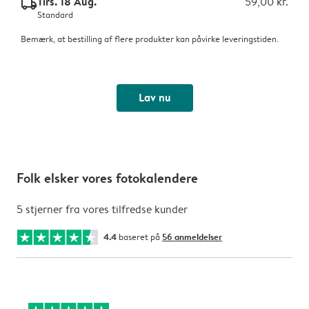
Tirs. 18 Aug.
59,00 kr.
delivery_standard_v2
Standard
Bemærk, at bestilling af flere produkter kan påvirke leveringstiden.
Lav nu
Folk elsker vores fotokalendere
5 stjerner fra vores tilfredse kunder
4.4
baseret på
56 anmeldelser