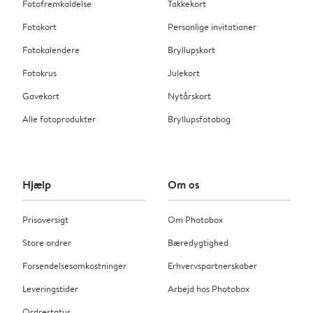
Fotofremkaldelse
Takkekort
Fotokort
Personlige invitationer
Fotokalendere
Bryllupskort
Fotokrus
Julekort
Gavekort
Nytårskort
Alle fotoprodukter
Bryllupsfotobog
Hjælp
Om os
Prisoversigt
Om Photobox
Store ordrer
Bæredygtighed
Forsendelsesomkostninger
Erhvervspartnerskaber
Leveringstider
Arbejd hos Photobox
Ordrestatus