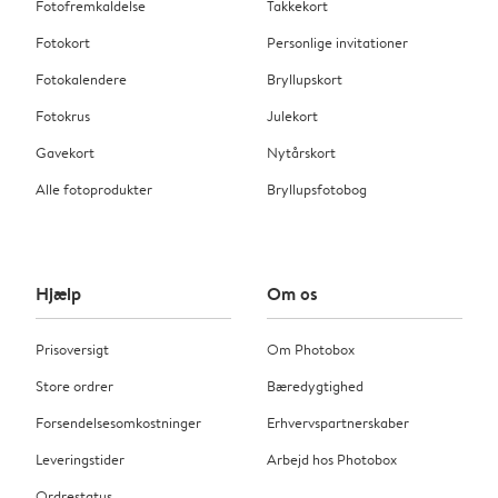
Fotofremkaldelse
Takkekort
Fotokort
Personlige invitationer
Fotokalendere
Bryllupskort
Fotokrus
Julekort
Gavekort
Nytårskort
Alle fotoprodukter
Bryllupsfotobog
Hjælp
Om os
Prisoversigt
Om Photobox
Store ordrer
Bæredygtighed
Forsendelsesomkostninger
Erhvervspartnerskaber
Leveringstider
Arbejd hos Photobox
Ordrestatus