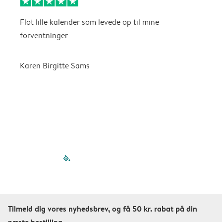
Flot lille kalender som levede op til mine
F
forventninger
f
P
m
Karen Birgitte Sams
f

filled-pagination
outlined-paginatio
outlined-paginat
outlined-pagin
outlined-pag
outlined-p
Tilmeld dig vores nyhedsbrev, og få 50 kr. rabat på din
næste bestilling.