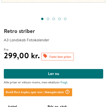
Retro striber
A3 Landskab Fotokalender
Fra
299,00 kr.
offers
Faste lave priser
Lav nu
Alle priser er inklusiv moms, men eksklusiv
fragt
.
question_mark_circle
Bestil flere kopier, spar mer
| Mængderabat
Antal
Pris pr. styk