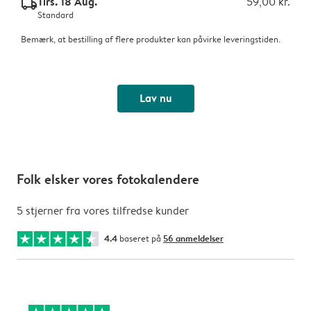
Tirs. 18 Aug.
59,00 kr.
delivery_standard_v2
Standard
Bemærk, at bestilling af flere produkter kan påvirke leveringstiden.
Lav nu
Folk elsker vores fotokalendere
5 stjerner fra vores tilfredse kunder
4.4
baseret på
56 anmeldelser