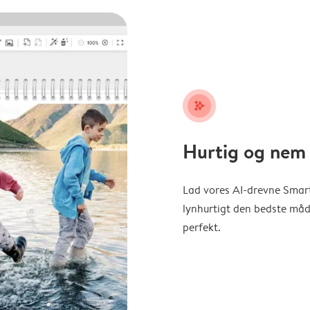
stars_plus
Hurtig og nem 
Lad vores AI-drevne Smart
lynhurtigt den bedste måde 
perfekt.