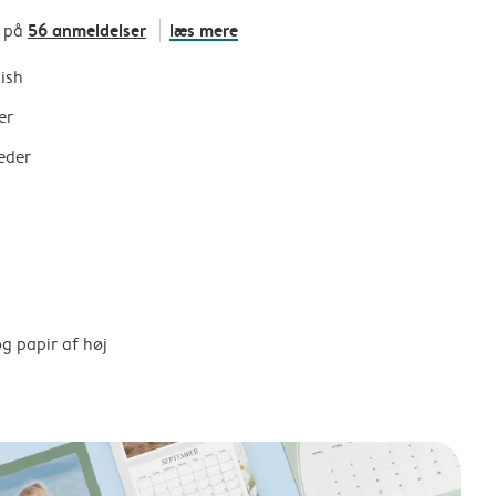
56 anmeldelser
læs mere
t på
nish
er
eder
g papir af høj