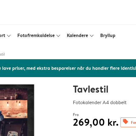
ort
Fotofremkaldelse
Kalendere
Bryllup
slim_arrow_down
slim_arrow_down
slim_arrow_down
stil
 lave priser, med ekstra besparelser når du handler flere identis
Tavlestil
Fotokalender A4 dobbelt
Fra
269,00 kr.
offers
Fas