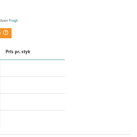
klusiv
fragt
.
question_mark_circle
t
Pris pr. styk