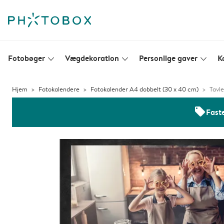
Fotobøger
Vægdekoration
Personlige gaver
K
slim_arrow_down
slim_arrow_down
slim_arrow_down
Hjem
Fotokalendere
Fotokalender A4 dobbelt (30 x 40 cm)
Tavle
offers
Faste