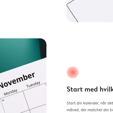
clock
Start med hvil
Start din kalender, når det
måned, der matcher din tid