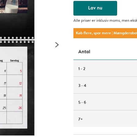
Lav nu
Alle priser er inklusiv moms, men eks
Køb flere, spar mere
| Mængderaba
Antal
1 - 2
3 - 4
5 - 6
7+