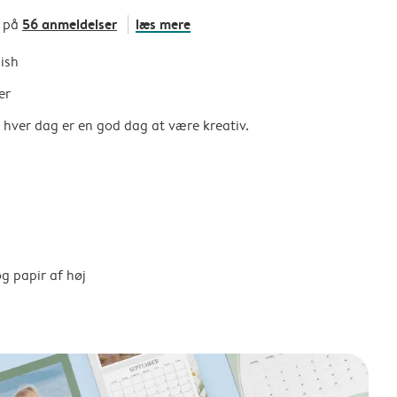
56 anmeldelser
læs mere
t på
nish
er
så hver dag er en god dag at være kreativ.
g papir af høj