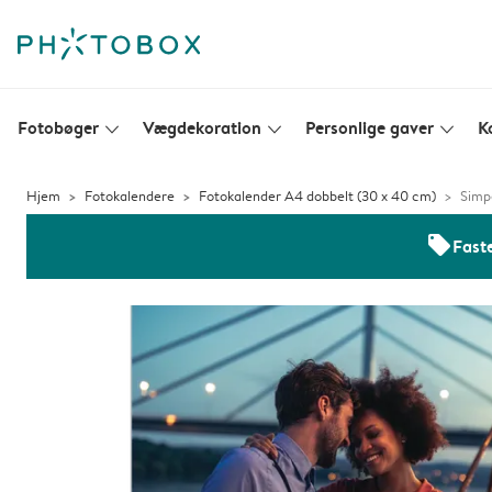
Fotobøger
Vægdekoration
Personlige gaver
K
slim_arrow_down
slim_arrow_down
slim_arrow_down
Hjem
Fotokalendere
Fotokalender A4 dobbelt (30 x 40 cm)
Simpe
offers
Faste