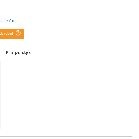
klusiv
fragt
.
question_mark_circle
derabat
Pris pr. styk