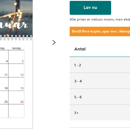
Lav nu
Alle priser er inklusiv moms, men eks
Bestil flere kopier, spar mer
| Mæng
Antal
1 - 2
3 - 4
5 - 6
7+