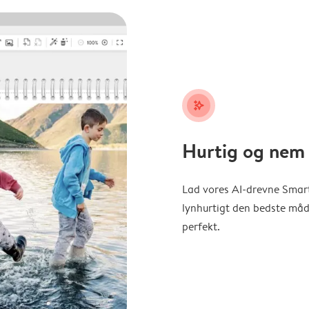
stars_plus
Hurtig og nem 
Lad vores AI-drevne Smart
lynhurtigt den bedste måde 
perfekt.