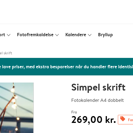
ort
Fotofremkaldelse
Kalendere
Bryllup
slim_arrow_down
slim_arrow_down
slim_arrow_down
l skrift
 lave priser, med ekstra besparelser når du handler flere identis
Simpel skrift
Fotokalender A4 dobbelt
Fra
269,00 kr.
offers
Fas