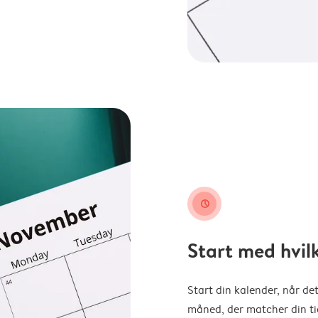
clock
Start med hvil
Start din kalender, når det
måned, der matcher din tid