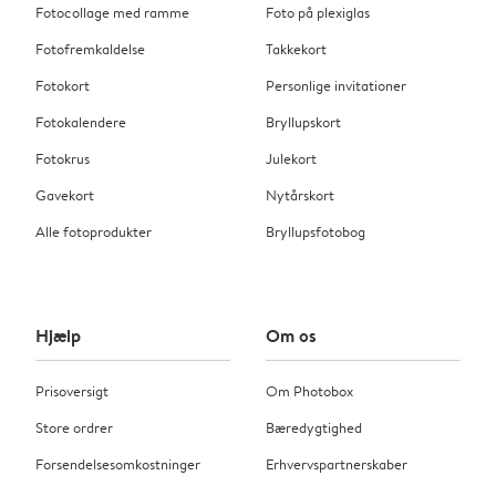
Fotocollage med ramme
Foto på plexiglas
Fotofremkaldelse
Takkekort
Fotokort
Personlige invitationer
Fotokalendere
Bryllupskort
Fotokrus
Julekort
Gavekort
Nytårskort
Alle fotoprodukter
Bryllupsfotobog
Hjælp
Om os
Prisoversigt
Om Photobox
Store ordrer
Bæredygtighed
Forsendelsesomkostninger
Erhvervspartnerskaber