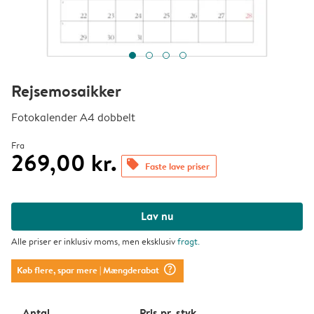
Rejsemosaikker
Fotokalender A4 dobbelt
Fra
269,00 kr.
offers
Faste lave priser
Lav nu
Alle priser er inklusiv moms, men eksklusiv
fragt
.
question_mark_circle
Køb flere, spar mere
| Mængderabat
Antal
Pris pr. styk