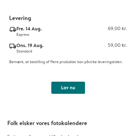
Levering
Fre. 14 Aug.
69,00 kr.
delivery_express_v2
Express
Ons. 19 Aug.
59,00 kr.
delivery_standard_v2
Standard
Bemærk, at bestilling af flere produkter kan påvirke leveringstiden.
Lav nu
Folk elsker vores fotokalendere