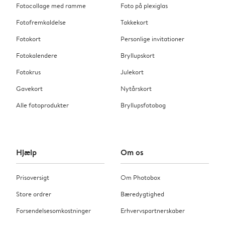
Fotocollage med ramme
Foto på plexiglas
Fotofremkaldelse
Takkekort
Fotokort
Personlige invitationer
Fotokalendere
Bryllupskort
Fotokrus
Julekort
Gavekort
Nytårskort
Alle fotoprodukter
Bryllupsfotobog
Hjælp
Om os
Prisoversigt
Om Photobox
Store ordrer
Bæredygtighed
Forsendelsesomkostninger
Erhvervspartnerskaber