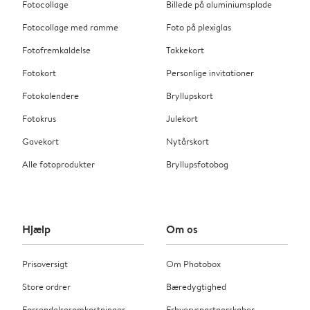
Fotocollage
Billede på aluminiumsplade
Fotocollage med ramme
Foto på plexiglas
Fotofremkaldelse
Takkekort
Fotokort
Personlige invitationer
Fotokalendere
Bryllupskort
Fotokrus
Julekort
Gavekort
Nytårskort
Alle fotoprodukter
Bryllupsfotobog
Hjælp
Om os
Prisoversigt
Om Photobox
Store ordrer
Bæredygtighed
Forsendelsesomkostninger
Erhvervspartnerskaber