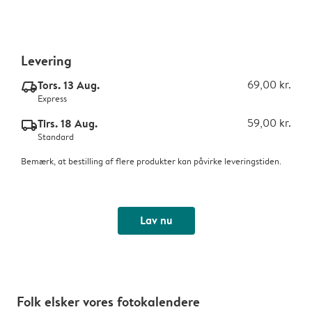
Levering
Tors. 13 Aug.
69,00 kr.
delivery_express_v2
Express
Tirs. 18 Aug.
59,00 kr.
delivery_standard_v2
Standard
Bemærk, at bestilling af flere produkter kan påvirke leveringstiden.
Lav nu
Folk elsker vores fotokalendere