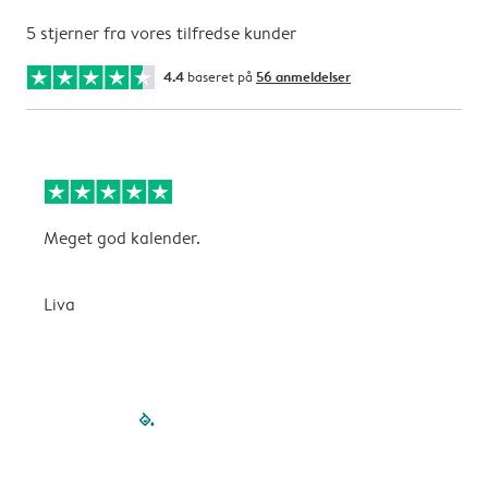
5 stjerner fra vores tilfredse kunder
4.4
baseret på
56 anmeldelser
Meget god kalender.
S
Liva
H
filled-pagination
outlined-paginatio
outlined-paginat
outlined-pagin
outlined-pag
outlined-p