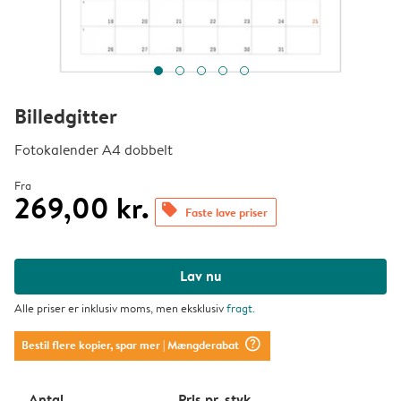
Billedgitter
Fotokalender A4 dobbelt
Fra
269,00 kr.
offers
Faste lave priser
Lav nu
Alle priser er inklusiv moms, men eksklusiv
fragt
.
question_mark_circle
Bestil flere kopier, spar mer
| Mængderabat
Antal
Pris pr. styk