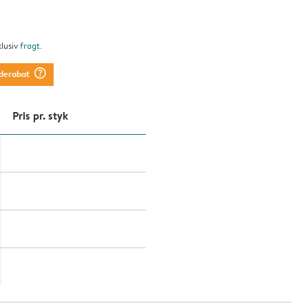
klusiv
fragt
.
question_mark_circle
derabat
Pris pr. styk