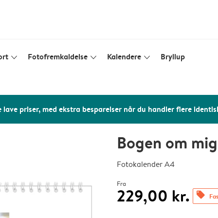
ort
Fotofremkaldelse
Kalendere
Bryllup
slim_arrow_down
slim_arrow_down
slim_arrow_down
 lave priser, med ekstra besparelser når du handler flere identis
Bogen om mig
Fotokalender A4
Fra
229,00 kr.
offers
Fas