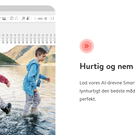
stars_plus
Hurtig og nem 
Lad vores AI-drevne Smart
lynhurtigt den bedste måde 
perfekt.