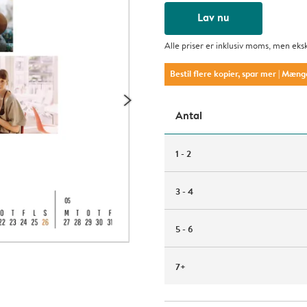
Lav nu
Alle priser er inklusiv moms, men eks
Bestil flere kopier, spar mer
| Mæng
Antal
1 - 2
3 - 4
5 - 6
7+