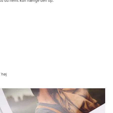
, så du nemt kan hænge den op.
 høj