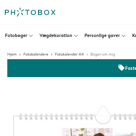
Fotobøger
Vægdekoration
Personlige gaver
K
slim_arrow_down
slim_arrow_down
slim_arrow_down
Hjem
Fotokalendere
Fotokalender A4
Bogen om mig
offers
Faste