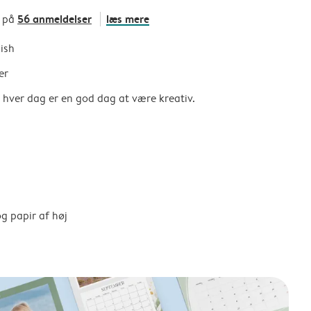
56 anmeldelser
læs mere
t på
nish
er
så hver dag er en god dag at være kreativ.
g papir af høj