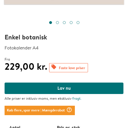
Enkel botanisk
Fotokalender A4
Fra
229,00 kr.
offers
Faste lave priser
Lav nu
Alle priser er inklusiv moms, men eksklusiv
fragt
.
question_mark_circle
Køb flere, spar mere
| Mængderabat
Antal
Pris pr. styk