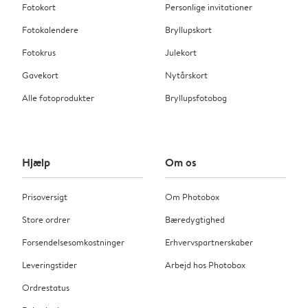
Fotokort
Personlige invitationer
Fotokalendere
Bryllupskort
Fotokrus
Julekort
Gavekort
Nytårskort
Alle fotoprodukter
Bryllupsfotobog
Hjælp
Om os
Prisoversigt
Om Photobox
Store ordrer
Bæredygtighed
Forsendelsesomkostninger
Erhvervspartnerskaber
Leveringstider
Arbejd hos Photobox
Ordrestatus