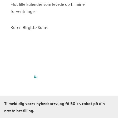
Flot lille kalender som levede op til mine
F
forventninger
f
P
m
Karen Birgitte Sams
f

filled-pagination
outlined-paginatio
outlined-paginat
outlined-pagin
outlined-pag
outlined-p
Tilmeld dig vores nyhedsbrev, og få 50 kr. rabat på din
næste bestilling.