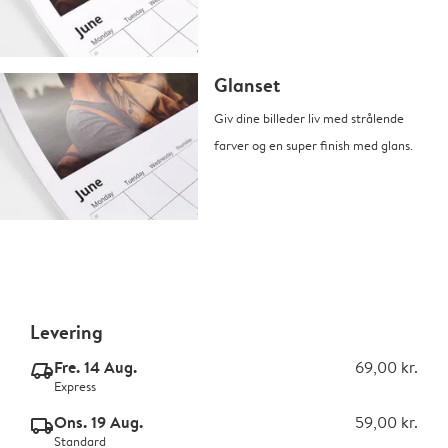
Glanset
Giv dine billeder liv med strålende
farver og en super finish med glans.
Levering
Fre. 14 Aug.
69,00 kr.
delivery_express_v2
Express
Ons. 19 Aug.
59,00 kr.
delivery_standard_v2
Standard