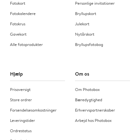
Fotokort
Personlige invitationer
Fotokalendere
Bryllupskort
Fotokrus
Julekort
Gavekort
Nytårskort
Alle fotoprodukter
Bryllupsfotobog
Hjælp
Om os
Prisoversigt
Om Photobox
Store ordrer
Bæredygtighed
Forsendelsesomkostninger
Erhvervspartnerskaber
Leveringstider
Arbejd hos Photobox
Ordrestatus