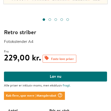
Retro striber
Fotokalender A4
Fra
229,00 kr.
offers
Faste lave priser
Lav nu
Alle priser er inklusiv moms, men eksklusiv
fragt
.
question_mark_circle
Køb flere, spar mere
| Mængderabat
Antal
Pris pr. styk