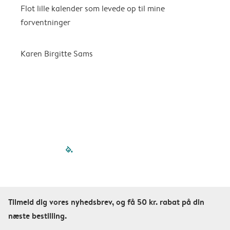
Flot lille kalender som levede op til mine
F
forventninger
f
P
m
Karen Birgitte Sams
f

filled-pagination
outlined-paginatio
outlined-paginat
outlined-pagin
outlined-pag
outlined-p
Tilmeld dig vores nyhedsbrev, og få 50 kr. rabat på din
næste bestilling.