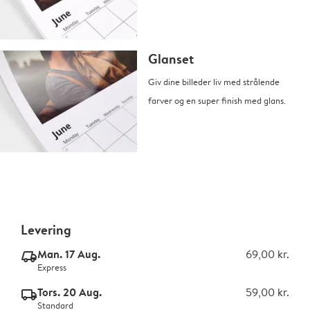
Glanset
Giv dine billeder liv med strålende
farver og en super finish med glans.
Levering
Man. 17 Aug.
69,00 kr.
delivery_express_v2
Express
Tors. 20 Aug.
59,00 kr.
delivery_standard_v2
Standard