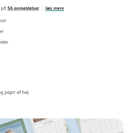
56 anmeldelser
læs mere
t på
nish
er
eder
g papir af høj