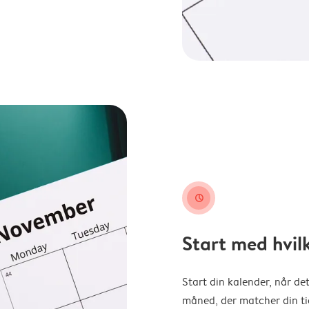
clock
Start med hvil
Start din kalender, når det
måned, der matcher din tid