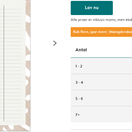
Lav nu
Alle priser er inklusiv moms, men eks
Køb flere, spar mere
| Mængderaba
Antal
1 - 2
3 - 4
5 - 6
7+