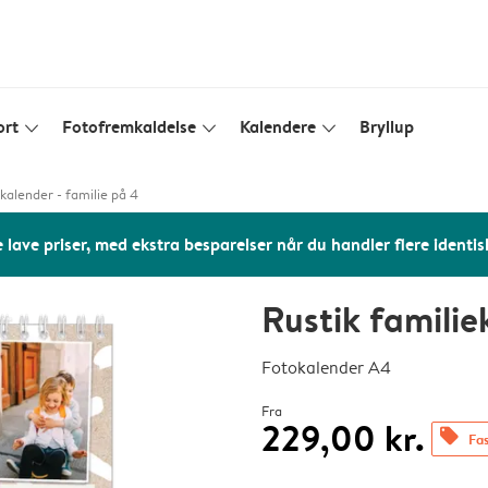
ort
Fotofremkaldelse
Kalendere
Bryllup
slim_arrow_down
slim_arrow_down
slim_arrow_down
ekalender - familie på 4
 lave priser, med ekstra besparelser når du handler flere identis
Rustik familie
Fotokalender A4
Fra
229,00 kr.
offers
Fas