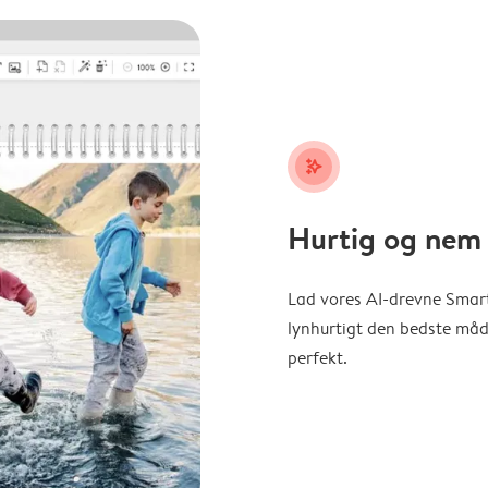
stars_plus
Hurtig og nem 
Lad vores AI-drevne Smart
lynhurtigt den bedste måde 
perfekt.