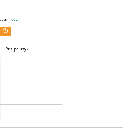
klusiv
fragt
.
question_mark_circle
t
Pris pr. styk