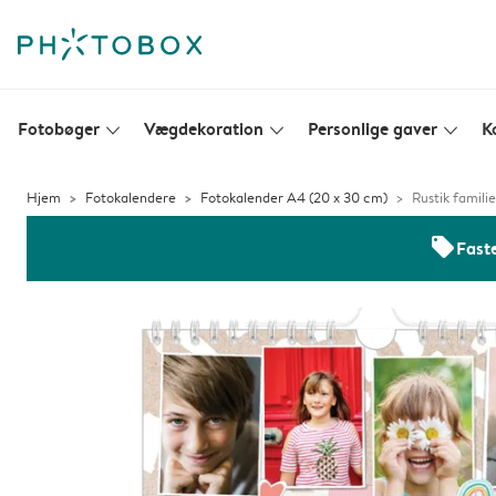
Fotobøger
Vægdekoration
Personlige gaver
K
slim_arrow_down
slim_arrow_down
slim_arrow_down
Hjem
Fotokalendere
Fotokalender A4 (20 x 30 cm)
Rustik famili
offers
Faste