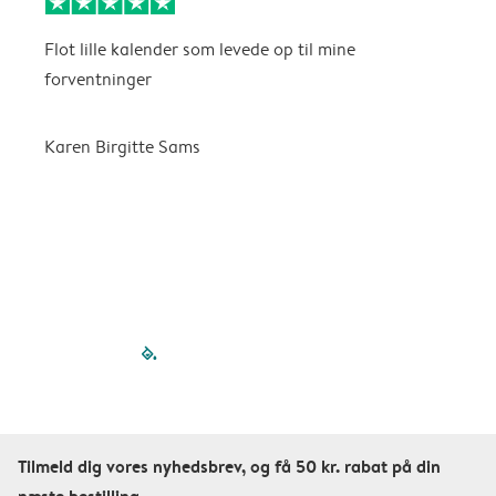
Flot lille kalender som levede op til mine
F
forventninger
f
P
m
Karen Birgitte Sams
f

filled-pagination
outlined-paginatio
outlined-paginat
outlined-pagin
outlined-pag
outlined-p
Tilmeld dig vores nyhedsbrev, og få 50 kr. rabat på din
næste bestilling.