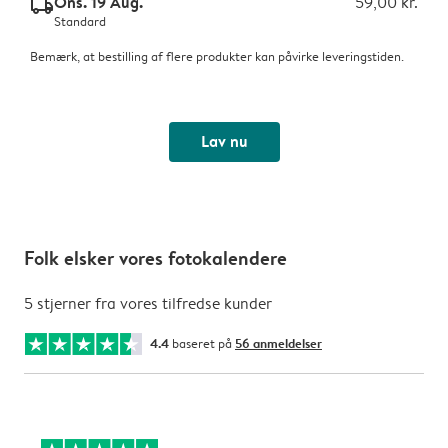
Ons. 19 Aug.
59,00 kr.
delivery_standard_v2
Standard
Bemærk, at bestilling af flere produkter kan påvirke leveringstiden.
Lav nu
Folk elsker vores fotokalendere
5 stjerner fra vores tilfredse kunder
4.4
baseret på
56 anmeldelser