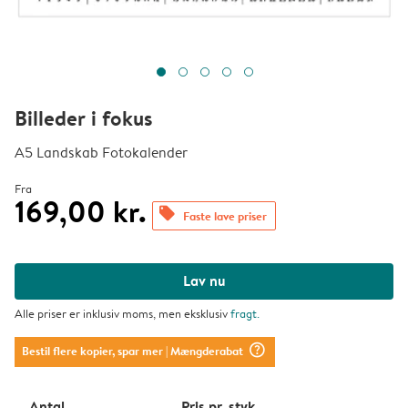
Billeder i fokus
A5 Landskab Fotokalender
Fra
169,00 kr.
offers
Faste lave priser
Lav nu
Alle priser er inklusiv moms, men eksklusiv
fragt
.
question_mark_circle
Bestil flere kopier, spar mer
| Mængderabat
Antal
Pris pr. styk