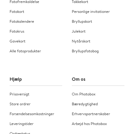
Fotofremkaldelse
Takkekort
Fotokort
Personlige invitationer
Fotokalendere
Bryllupskort
Fotokrus
Julekort
Gavekort
Nytårskort
Alle fotoprodukter
Bryllupsfotobog
Hjælp
Om os
Prisoversigt
Om Photobox
Store ordrer
Bæredygtighed
Forsendelsesomkostninger
Erhvervspartnerskaber
Leveringstider
Arbejd hos Photobox
Ordrestatus