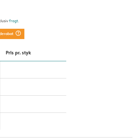
klusiv
fragt
.
question_mark_circle
derabat
Pris pr. styk