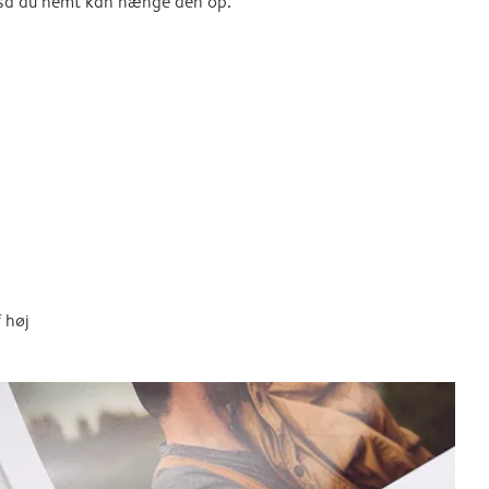
, så du nemt kan hænge den op.
 høj