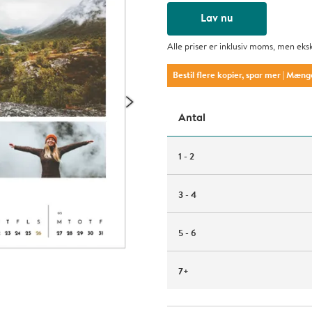
Lav nu
Alle priser er inklusiv moms, men eks
Bestil flere kopier, spar mer
| Mæng
Antal
1 - 2
3 - 4
5 - 6
7+