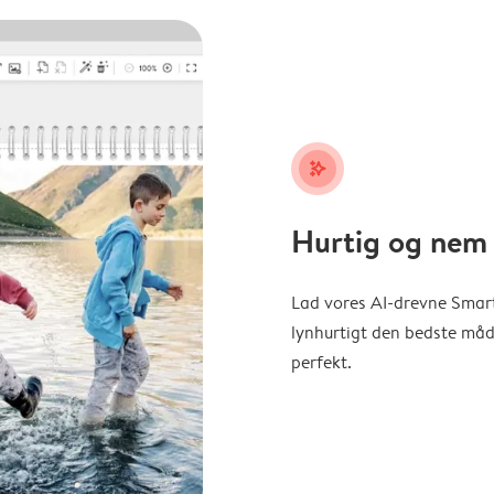
stars_plus
Hurtig og nem 
Lad vores AI-drevne Smart
lynhurtigt den bedste måde 
perfekt.