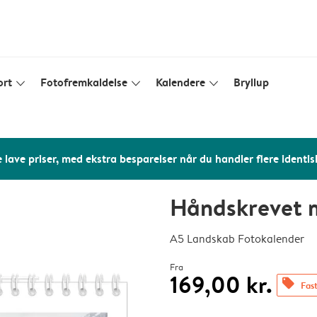
ort
Fotofremkaldelse
Kalendere
Bryllup
slim_arrow_down
slim_arrow_down
slim_arrow_down
 lave priser, med ekstra besparelser når du handler flere identis
Håndskrevet
A5 Landskab Fotokalender
Fra
169,00 kr.
offers
Fast