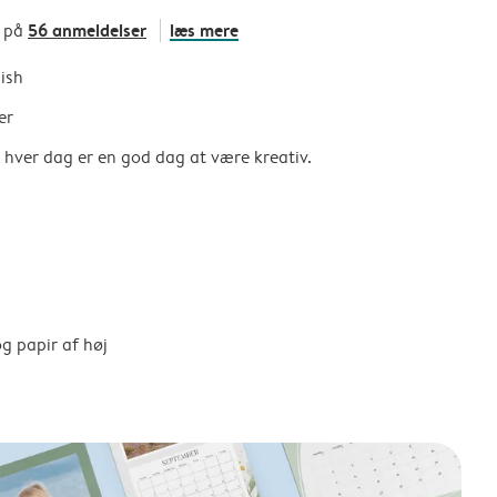
56 anmeldelser
læs mere
t på
nish
er
så hver dag er en god dag at være kreativ.
g papir af høj