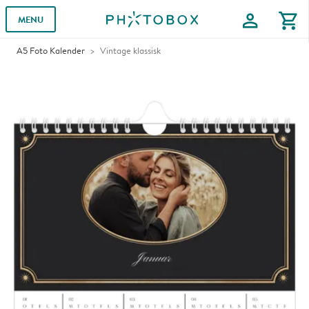
profile
shopping_cart
MENU
A5 Foto Kalender
Vintage klassisk