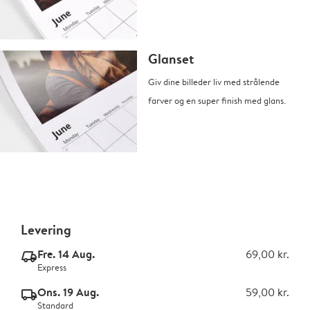
Glanset
Giv dine billeder liv med strålende
farver og en super finish med glans.
Levering
Fre. 14 Aug.
69,00 kr.
delivery_express_v2
Express
Ons. 19 Aug.
59,00 kr.
delivery_standard_v2
Standard