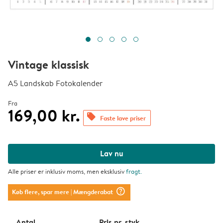
Vintage klassisk
A5 Landskab Fotokalender
Fra
169,00 kr.
offers
Faste lave priser
Lav nu
Alle priser er inklusiv moms, men eksklusiv
fragt
.
question_mark_circle
Køb flere, spar mere
| Mængderabat
Antal
Pris pr. styk