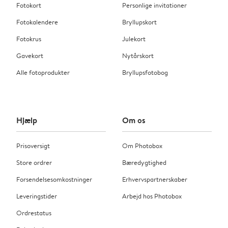
Fotokort
Personlige invitationer
Fotokalendere
Bryllupskort
Fotokrus
Julekort
Gavekort
Nytårskort
Alle fotoprodukter
Bryllupsfotobog
Hjælp
Om os
Prisoversigt
Om Photobox
Store ordrer
Bæredygtighed
Forsendelsesomkostninger
Erhvervspartnerskaber
Leveringstider
Arbejd hos Photobox
Ordrestatus