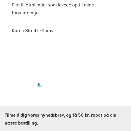
Flot lille kalender som levede op til mine
F
forventninger
f
P
m
Karen Birgitte Sams
f

filled-pagination
outlined-paginatio
outlined-paginat
outlined-pagin
outlined-pag
outlined-p
Tilmeld dig vores nyhedsbrev, og få 50 kr. rabat på din
næste bestilling.