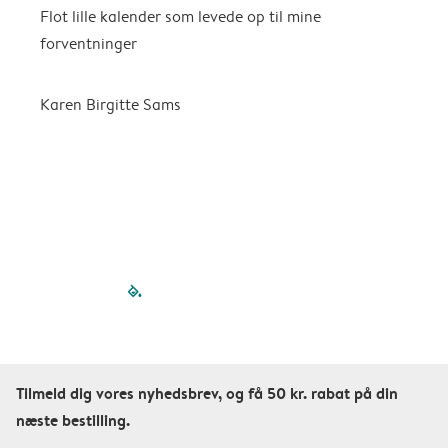
Flot lille kalender som levede op til mine
F
forventninger
f
P
m
Karen Birgitte Sams
f

filled-pagination
outlined-paginatio
outlined-paginat
outlined-pagin
outlined-pag
outlined-p
Tilmeld dig vores nyhedsbrev, og få 50 kr. rabat på din
næste bestilling.