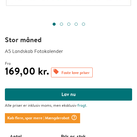
Stor måned
A5 Landskab Fotokalender
Fra
169,00 kr.
offers
Faste lave priser
Lav nu
Alle priser er inklusiv moms, men eksklusiv
fragt
.
question_mark_circle
Køb flere, spar mere
| Mængderabat
Antal
Pris pr. styk