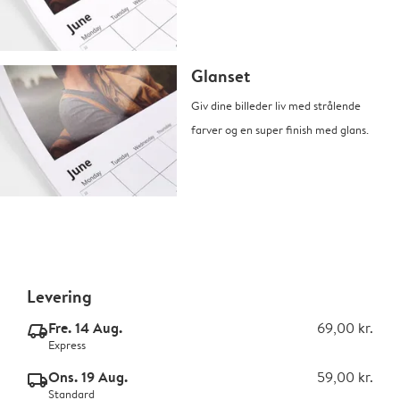
Glanset
Giv dine billeder liv med strålende
farver og en super finish med glans.
Levering
Fre. 14 Aug.
69,00 kr.
delivery_express_v2
Express
Ons. 19 Aug.
59,00 kr.
delivery_standard_v2
Standard