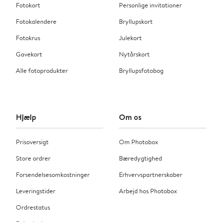
Fotokort
Personlige invitationer
Fotokalendere
Bryllupskort
Fotokrus
Julekort
Gavekort
Nytårskort
Alle fotoprodukter
Bryllupsfotobog
Hjælp
Om os
Prisoversigt
Om Photobox
Store ordrer
Bæredygtighed
Forsendelsesomkostninger
Erhvervspartnerskaber
Leveringstider
Arbejd hos Photobox
Ordrestatus