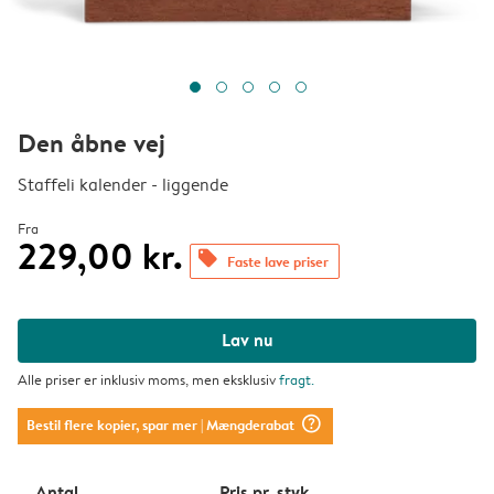
Den åbne vej
Staffeli kalender - liggende
Fra
229,00 kr.
offers
Faste lave priser
Lav nu
Alle priser er inklusiv moms, men eksklusiv
fragt
.
question_mark_circle
Bestil flere kopier, spar mer
| Mængderabat
Antal
Pris pr. styk