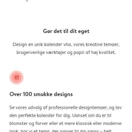
Gør det til dit eget
Design en unik kalender vha. vores kreative temaer,
brugervenlige værktøjer og papir af høj kvalitet.
layout_alt
Over 100 smukke designs
Se vores udvalg af professionelle designtemaer, og lav
den perfekte kalender for dig. Uanset om du er til
blomster og farver eller et mere klassisk eller moderne
look, har vi et tema, der passer til din smag – helt