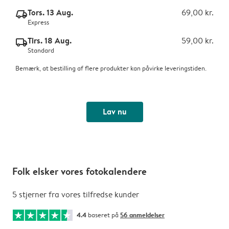
Tors. 13 Aug.
69,00 kr.
delivery_express_v2
Express
Tirs. 18 Aug.
59,00 kr.
delivery_standard_v2
Standard
Bemærk, at bestilling af flere produkter kan påvirke leveringstiden.
Lav nu
Folk elsker vores fotokalendere
5 stjerner fra vores tilfredse kunder
4.4
baseret på
56 anmeldelser