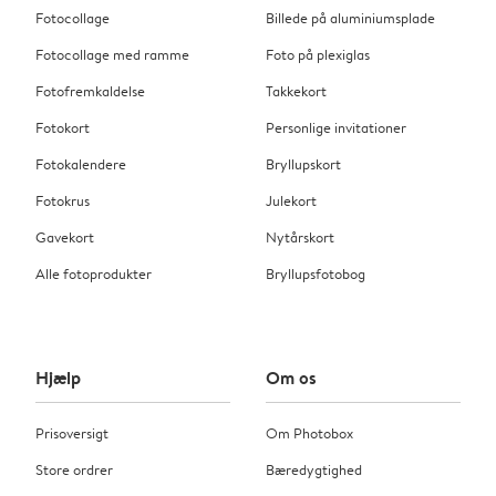
Fotocollage
Billede på aluminiumsplade
Fotocollage med ramme
Foto på plexiglas
Fotofremkaldelse
Takkekort
Fotokort
Personlige invitationer
Fotokalendere
Bryllupskort
Fotokrus
Julekort
Gavekort
Nytårskort
Alle fotoprodukter
Bryllupsfotobog
Hjælp
Om os
Prisoversigt
Om Photobox
Store ordrer
Bæredygtighed