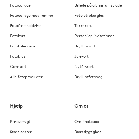
Fotocollage
Billede på aluminiumsplade
Fotocollage med ramme
Foto på plexiglas
Fotofremkaldelse
Takkekort
Fotokort
Personlige invitationer
Fotokalendere
Bryllupskort
Fotokrus
Julekort
Gavekort
Nytårskort
Alle fotoprodukter
Bryllupsfotobog
Hjælp
Om os
Prisoversigt
Om Photobox
Store ordrer
Bæredygtighed