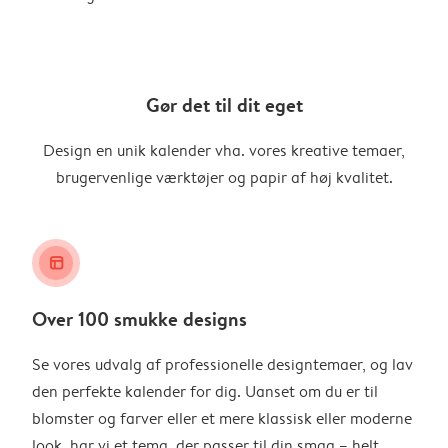
Gør det til dit eget
Design en unik kalender vha. vores kreative temaer,
brugervenlige værktøjer og papir af høj kvalitet.
layout_alt
Over 100 smukke designs
Se vores udvalg af professionelle designtemaer, og lav
den perfekte kalender for dig. Uanset om du er til
blomster og farver eller et mere klassisk eller moderne
look, har vi et tema, der passer til din smag – helt