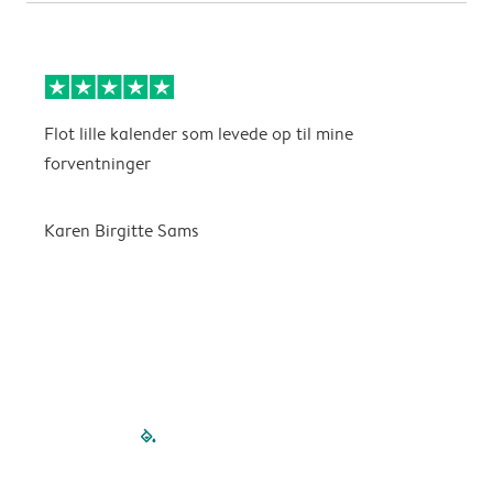
Flot lille kalender som levede op til mine
F
forventninger
f
P
m
Karen Birgitte Sams
f

filled-pagination
outlined-paginatio
outlined-paginat
outlined-pagin
outlined-pag
outlined-p