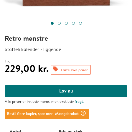
Retro mønstre
Staffeli kalender - liggende
Fra
229,00 kr.
offers
Faste lave priser
Lav nu
Alle priser er inklusiv moms, men eksklusiv
fragt
.
question_mark_circle
Bestil flere kopier, spar mer
| Mængderabat
Antal
Pris pr. styk