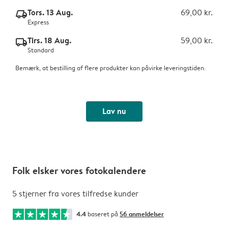
Tors. 13 Aug.
69,00 kr.
delivery_express_v2
Express
Tirs. 18 Aug.
59,00 kr.
delivery_standard_v2
Standard
Bemærk, at bestilling af flere produkter kan påvirke leveringstiden.
Lav nu
Folk elsker vores fotokalendere
5 stjerner fra vores tilfredse kunder
4.4
baseret på
56 anmeldelser