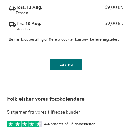
Tors. 13 Aug.
69,00 kr.
delivery_express_v2
Express
Tirs. 18 Aug.
59,00 kr.
delivery_standard_v2
Standard
Bemærk, at bestilling af flere produkter kan påvirke leveringstiden.
Lav nu
Folk elsker vores fotokalendere
5 stjerner fra vores tilfredse kunder
4.4
baseret på
56 anmeldelser