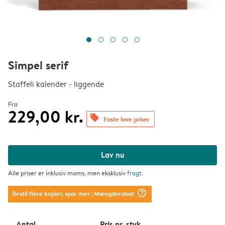
Simpel serif
Staffeli kalender - liggende
Fra
229,00 kr.
offers
Faste lave priser
Lav nu
Alle priser er inklusiv moms, men eksklusiv
fragt
.
question_mark_circle
Bestil flere kopier, spar mer
| Mængderabat
Antal
Pris pr. styk