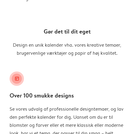
Gør det til dit eget
Design en unik kalender vha. vores kreative temaer,
brugervenlige værktøjer og papir af høj kvalitet.
layout_alt
Over 100 smukke designs
Se vores udvalg af professionelle designtemaer, og lav
den perfekte kalender for dig. Uanset om du er til
blomster og farver eller et mere klassisk eller moderne
look, har vi et tema, der passer til din smag – helt