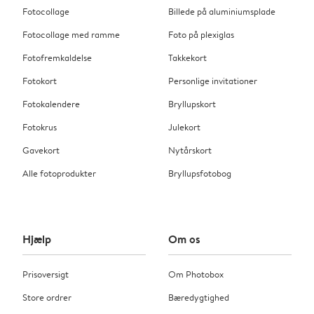
Fotocollage
Billede på aluminiumsplade
Fotocollage med ramme
Foto på plexiglas
Fotofremkaldelse
Takkekort
Fotokort
Personlige invitationer
Fotokalendere
Bryllupskort
Fotokrus
Julekort
Gavekort
Nytårskort
Alle fotoprodukter
Bryllupsfotobog
Hjælp
Om os
Prisoversigt
Om Photobox
Store ordrer
Bæredygtighed