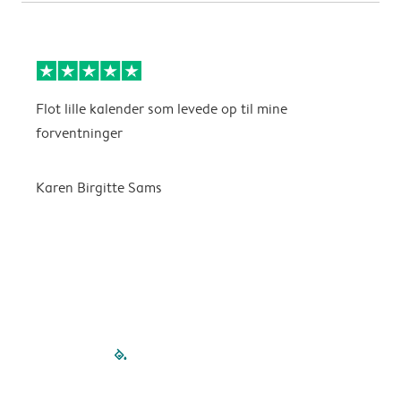
Flot lille kalender som levede op til mine
F
forventninger
f
P
m
Karen Birgitte Sams
f

filled-pagination
outlined-paginatio
outlined-paginat
outlined-pagin
outlined-pag
outlined-p