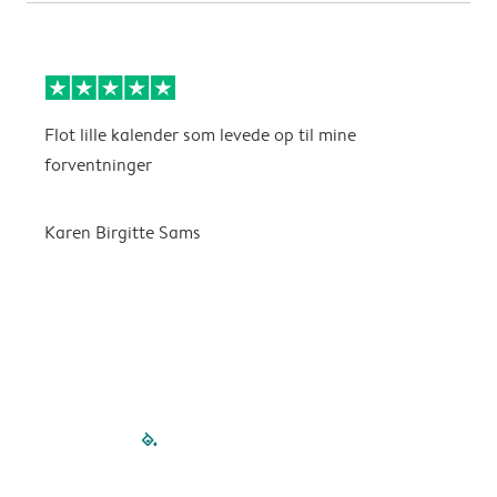
Flot lille kalender som levede op til mine
F
forventninger
f
P
m
Karen Birgitte Sams
f

filled-pagination
outlined-paginatio
outlined-paginat
outlined-pagin
outlined-pag
outlined-p