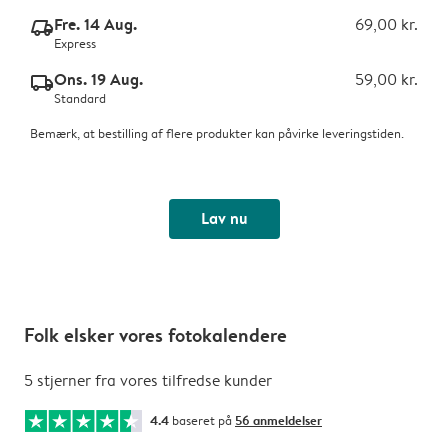
Fre. 14 Aug.
69,00 kr.
delivery_express_v2
Express
Ons. 19 Aug.
59,00 kr.
delivery_standard_v2
Standard
Bemærk, at bestilling af flere produkter kan påvirke leveringstiden.
Lav nu
Folk elsker vores fotokalendere
5 stjerner fra vores tilfredse kunder
4.4
baseret på
56 anmeldelser