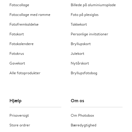
Fotocollage
Billede på aluminiumsplade
Fotocollage med ramme
Foto på plexiglas
Fotofremkaldelse
Takkekort
Fotokort
Personlige invitationer
Fotokalendere
Bryllupskort
Fotokrus
Julekort
Gavekort
Nytårskort
Alle fotoprodukter
Bryllupsfotobog
Hjælp
Om os
Prisoversigt
Om Photobox
Store ordrer
Bæredygtighed