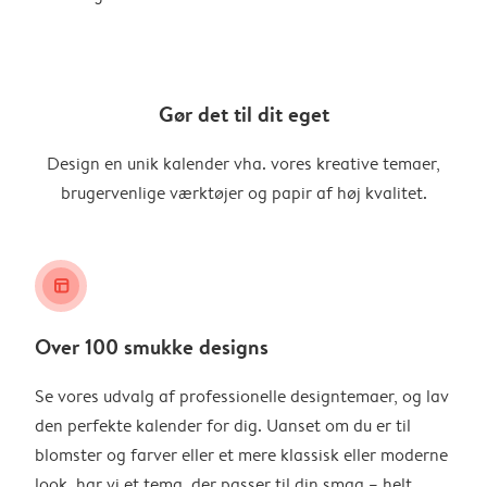
Gør det til dit eget
Design en unik kalender vha. vores kreative temaer,
brugervenlige værktøjer og papir af høj kvalitet.
layout_alt
Over 100 smukke designs
Se vores udvalg af professionelle designtemaer, og lav
den perfekte kalender for dig. Uanset om du er til
blomster og farver eller et mere klassisk eller moderne
look, har vi et tema, der passer til din smag – helt