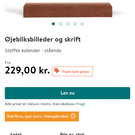
Øjebliksbilleder og skrift
Staffeli kalender - stående
Fra
229,00 kr.
offers
Faste lave priser
Lav nu
Alle priser er inklusiv moms, men eksklusiv
fragt
.
question_mark_circle
Køb flere, spar mere
| Mængderabat
Antal
Pris pr. styk