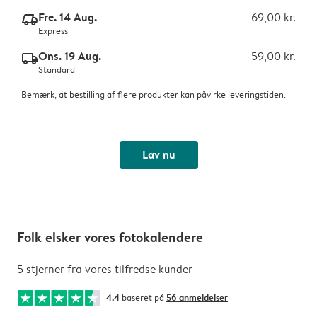
Fre. 14 Aug.
69,00 kr.
delivery_express_v2
Express
Ons. 19 Aug.
59,00 kr.
delivery_standard_v2
Standard
Bemærk, at bestilling af flere produkter kan påvirke leveringstiden.
Lav nu
Folk elsker vores fotokalendere
5 stjerner fra vores tilfredse kunder
4.4
baseret på
56 anmeldelser