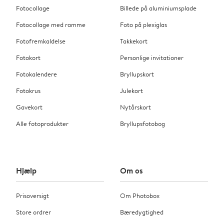
Fotocollage
Billede på aluminiumsplade
Fotocollage med ramme
Foto på plexiglas
Fotofremkaldelse
Takkekort
Fotokort
Personlige invitationer
Fotokalendere
Bryllupskort
Fotokrus
Julekort
Gavekort
Nytårskort
Alle fotoprodukter
Bryllupsfotobog
Hjælp
Om os
Prisoversigt
Om Photobox
Store ordrer
Bæredygtighed