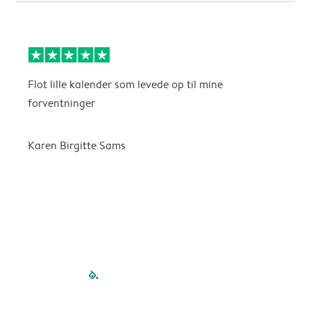
Flot lille kalender som levede op til mine
F
forventninger
f
P
m
Karen Birgitte Sams
f

filled-pagination
outlined-paginatio
outlined-paginat
outlined-pagin
outlined-pag
outlined-p