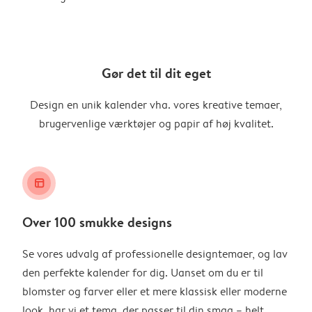
Gør det til dit eget
Design en unik kalender vha. vores kreative temaer,
brugervenlige værktøjer og papir af høj kvalitet.
layout_alt
Over 100 smukke designs
Se vores udvalg af professionelle designtemaer, og lav
den perfekte kalender for dig. Uanset om du er til
blomster og farver eller et mere klassisk eller moderne
look, har vi et tema, der passer til din smag – helt