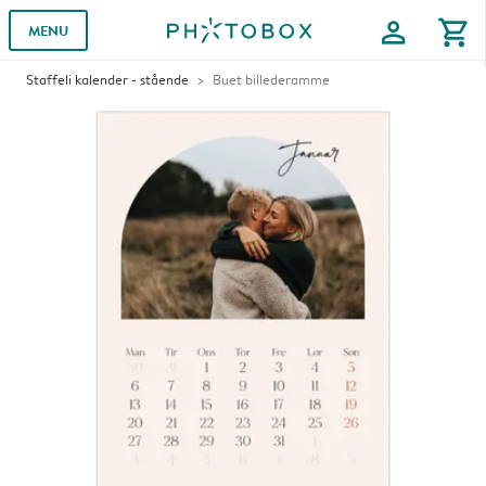
profile
shopping_cart
MENU
Staffeli kalender - stående
Buet billederamme