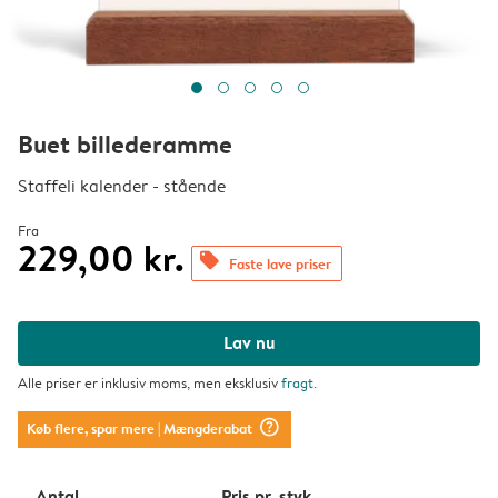
Buet billederamme
Staffeli kalender - stående
Fra
229,00 kr.
offers
Faste lave priser
Lav nu
Alle priser er inklusiv moms, men eksklusiv
fragt
.
question_mark_circle
Køb flere, spar mere
| Mængderabat
Antal
Pris pr. styk