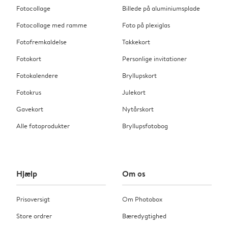
Fotocollage
Billede på aluminiumsplade
Fotocollage med ramme
Foto på plexiglas
Fotofremkaldelse
Takkekort
Fotokort
Personlige invitationer
Fotokalendere
Bryllupskort
Fotokrus
Julekort
Gavekort
Nytårskort
Alle fotoprodukter
Bryllupsfotobog
Hjælp
Om os
Prisoversigt
Om Photobox
Store ordrer
Bæredygtighed