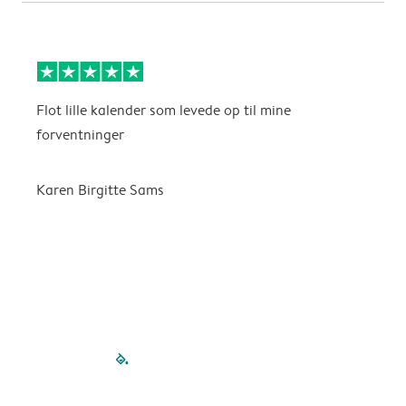
Flot lille kalender som levede op til mine
F
forventninger
f
P
m
Karen Birgitte Sams
f

filled-pagination
outlined-paginatio
outlined-paginat
outlined-pagin
outlined-pag
outlined-p