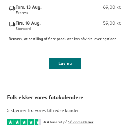
Tors. 13 Aug.
69,00 kr.
delivery_express_v2
Express
Tirs. 18 Aug.
59,00 kr.
delivery_standard_v2
Standard
Bemærk, at bestilling af flere produkter kan påvirke leveringstiden.
Lav nu
Folk elsker vores fotokalendere
5 stjerner fra vores tilfredse kunder
4.4
baseret på
56 anmeldelser