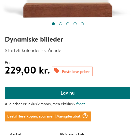
Dynamiske billeder
Staffeli kalender - stående
Fra
229,00 kr.
offers
Faste lave priser
Lav nu
Alle priser er inklusiv moms, men eksklusiv
fragt
.
question_mark_circle
Bestil flere kopier, spar mer
| Mængderabat
Antal
Pris pr. styk