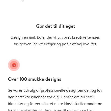
Gør det til dit eget
Design en unik kalender vha. vores kreative temaer,
brugervenlige værktøjer og papir af høj kvalitet.
layout_alt
Over 100 smukke designs
Se vores udvalg af professionelle designtemaer, og lav
den perfekte kalender for dig. Uanset om du er til
blomster og farver eller et mere klassisk eller moderne
look, har vi et tema, der passer til din smag – helt