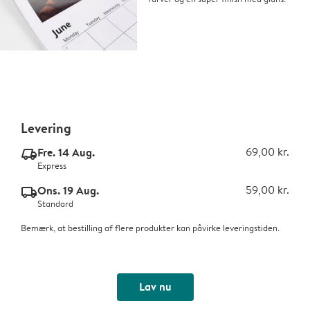
Levering
Fre. 14 Aug.
69,00 kr.
delivery_express_v2
Express
Ons. 19 Aug.
59,00 kr.
delivery_standard_v2
Standard
Bemærk, at bestilling af flere produkter kan påvirke leveringstiden.
Lav nu