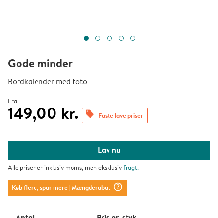
Gode minder
Bordkalender med foto
Fra
149,00 kr.
offers
Faste lave priser
Lav nu
Alle priser er inklusiv moms, men eksklusiv
fragt
.
question_mark_circle
Køb flere, spar mere
| Mængderabat
Antal
Pris pr. styk