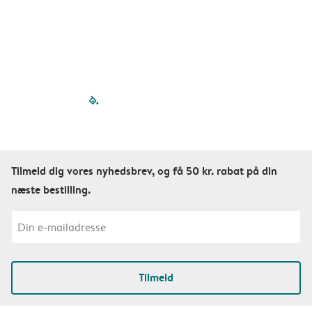

filled-pagination
outlined-paginatio
outlined-paginat
outlined-pagin
outlined-pag
outlined-p
Tilmeld dig vores nyhedsbrev, og få 50 kr. rabat på din
næste bestilling.
Tilmeld