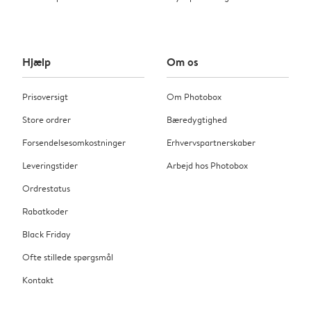
Hjælp
Om os
Prisoversigt
Om Photobox
Store ordrer
Bæredygtighed
Forsendelsesomkostninger
Erhvervspartnerskaber
Leveringstider
Arbejd hos Photobox
Ordrestatus
Rabatkoder
Black Friday
Ofte stillede spørgsmål
Kontakt