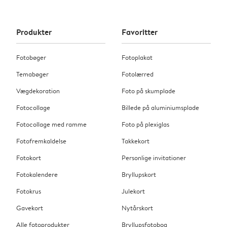
Produkter
Favoritter
Fotobøger
Fotoplakat
Temabøger
Fotolærred
Vægdekoration
Foto på skumplade
Fotocollage
Billede på aluminiumsplade
Fotocollage med ramme
Foto på plexiglas
Fotofremkaldelse
Takkekort
Fotokort
Personlige invitationer
Fotokalendere
Bryllupskort
Fotokrus
Julekort
Gavekort
Nytårskort
Alle fotoprodukter
Bryllupsfotobog