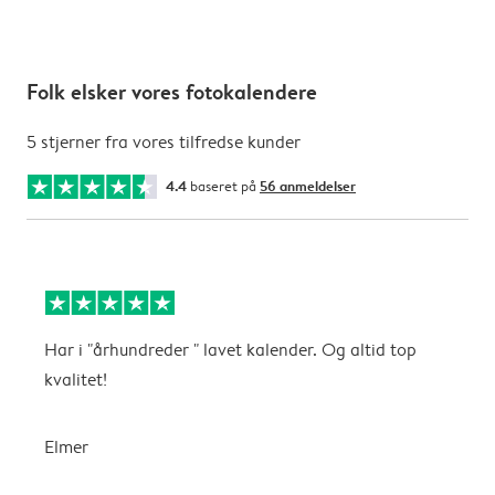
Folk elsker vores fotokalendere
5 stjerner fra vores tilfredse kunder
4.4
baseret på
56 anmeldelser
Har i "århundreder " lavet kalender. Og altid top
F
kvalitet!
f
P
m
Elmer
f