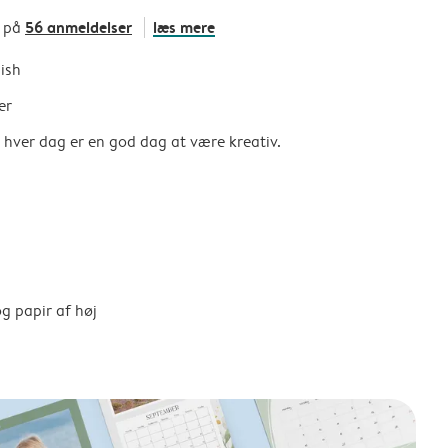
56 anmeldelser
læs mere
t på
nish
er
så hver dag er en god dag at være kreativ.
g papir af høj