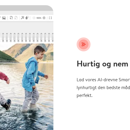
stars_plus
Hurtig og nem 
Lad vores AI-drevne Smart
lynhurtigt den bedste måde 
perfekt.