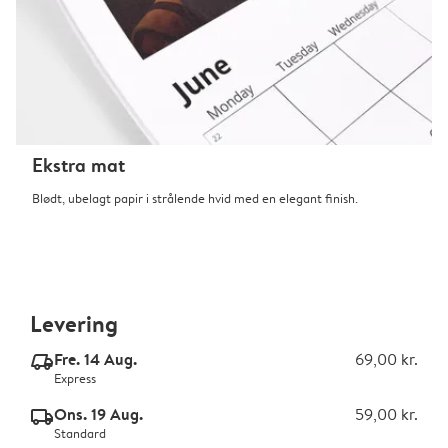
Ekstra mat
Blødt, ubelagt papir i strålende hvid med en elegant finish.
Levering
Fre. 14 Aug.
69,00 kr.
delivery_express_v2
Express
Ons. 19 Aug.
59,00 kr.
delivery_standard_v2
Standard