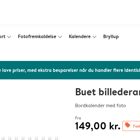
ort
Fotofremkaldelse
Kalendere
Bryllup
slim_arrow_down
slim_arrow_down
slim_arrow_down
 lave priser, med ekstra besparelser når du handler flere identis
Buet billede
Bordkalender med foto
Fra
149,00 kr.
offers
Fast