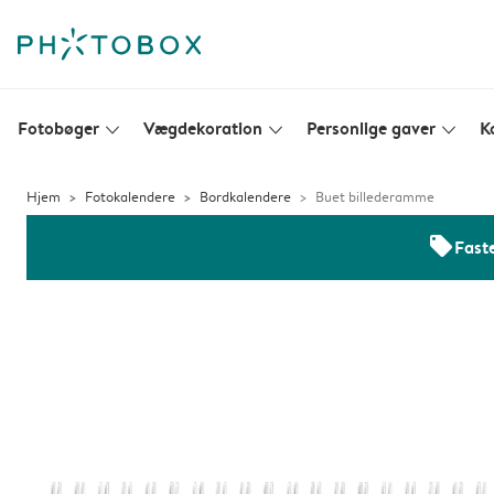
Fotobøger
Vægdekoration
Personlige gaver
K
slim_arrow_down
slim_arrow_down
slim_arrow_down
Hjem
Fotokalendere
Bordkalendere
Buet billederamme
offers
Faste