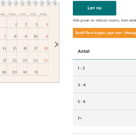
Lav nu
Alle priser er inklusiv moms, men eks
Bestil flere kopier, spar mer
| Mæng
Antal
1 - 2
3 - 4
5 - 6
7+