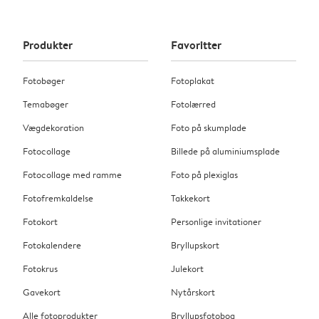
Produkter
Favoritter
Fotobøger
Fotoplakat
Temabøger
Fotolærred
Vægdekoration
Foto på skumplade
Fotocollage
Billede på aluminiumsplade
Fotocollage med ramme
Foto på plexiglas
Fotofremkaldelse
Takkekort
Fotokort
Personlige invitationer
Fotokalendere
Bryllupskort
Fotokrus
Julekort
Gavekort
Nytårskort
Alle fotoprodukter
Bryllupsfotobog