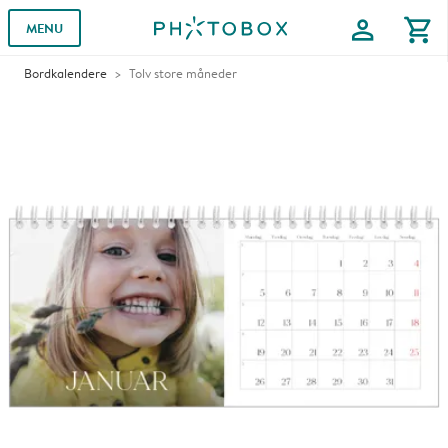
profile
shopping_cart
MENU
Bordkalendere
Tolv store måneder