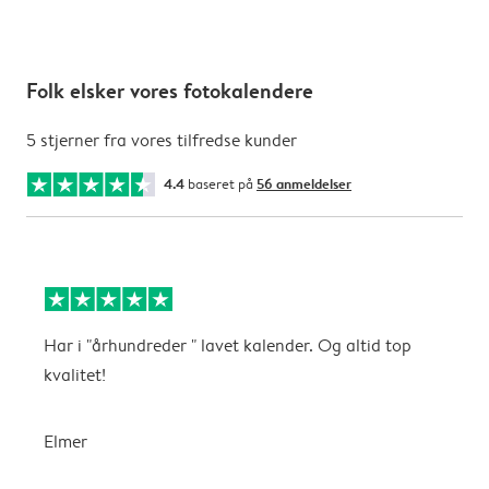
Folk elsker vores fotokalendere
5 stjerner fra vores tilfredse kunder
4.4
baseret på
56 anmeldelser
Har i "århundreder " lavet kalender. Og altid top
F
kvalitet!
f
P
m
Elmer
f