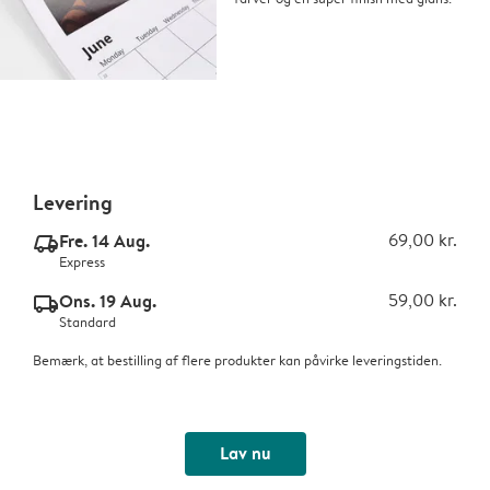
Levering
Fre. 14 Aug.
69,00 kr.
delivery_express_v2
Express
Ons. 19 Aug.
59,00 kr.
delivery_standard_v2
Standard
Bemærk, at bestilling af flere produkter kan påvirke leveringstiden.
Lav nu