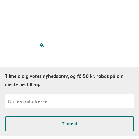

filled-pagination
outlined-paginatio
outlined-paginat
outlined-pagin
outlined-pag
outlined-p
Tilmeld dig vores nyhedsbrev, og få 50 kr. rabat på din
næste bestilling.
Tilmeld