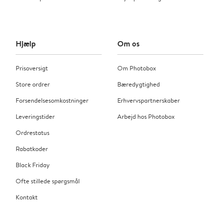
Hjælp
Om os
Prisoversigt
Om Photobox
Store ordrer
Bæredygtighed
Forsendelsesomkostninger
Erhvervspartnerskaber
Leveringstider
Arbejd hos Photobox
Ordrestatus
Rabatkoder
Black Friday
Ofte stillede spørgsmål
Kontakt