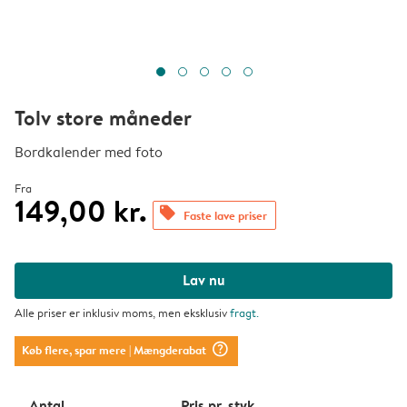
Tolv store måneder
Bordkalender med foto
Fra
149,00 kr.
offers
Faste lave priser
Lav nu
Alle priser er inklusiv moms, men eksklusiv
fragt
.
question_mark_circle
Køb flere, spar mere
| Mængderabat
Antal
Pris pr. styk