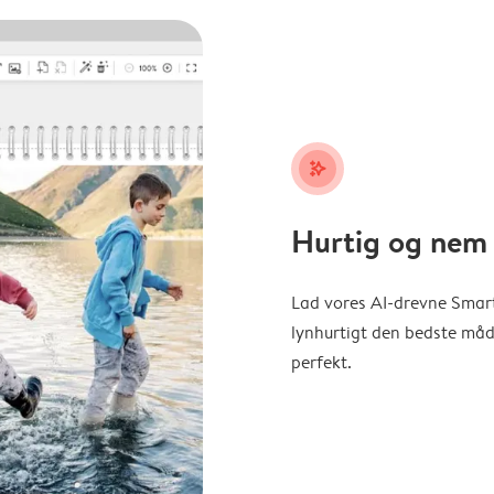
stars_plus
Hurtig og nem 
Lad vores AI-drevne Smart
lynhurtigt den bedste måde 
perfekt.