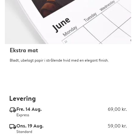
Ekstra mat
Blødt, ubelagt papir i strålende hvid med en elegant finish.
Levering
Fre. 14 Aug.
69,00 kr.
delivery_express_v2
Express
Ons. 19 Aug.
59,00 kr.
delivery_standard_v2
Standard