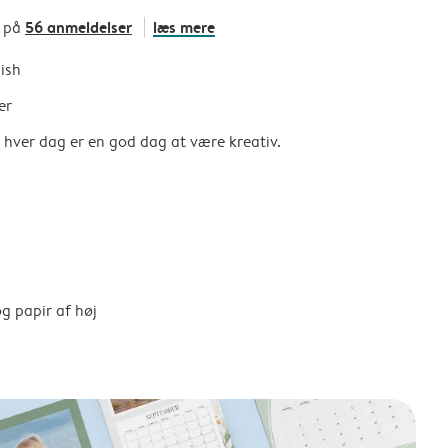
56 anmeldelser
læs mere
t på
nish
er
så hver dag er en god dag at være kreativ.
g papir af høj