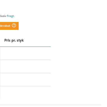
klusiv
fragt
.
question_mark_circle
derabat
Pris pr. styk