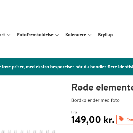
ort
Fotofremkaldelse
Kalendere
Bryllup
slim_arrow_down
slim_arrow_down
slim_arrow_down
 lave priser, med ekstra besparelser når du handler flere identis
Røde element
Bordkalender med foto
Fra
149,00 kr.
offers
Fast