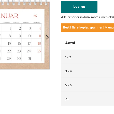
Lav nu
Alle priser er inklusiv moms, men eks
Bestil flere kopier, spar mer
| Mæng
Antal
1 - 2
3 - 4
5 - 6
7+