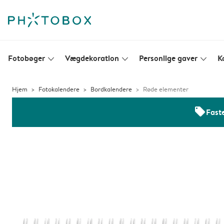
Fotobøger
Vægdekoration
Personlige gaver
K
slim_arrow_down
slim_arrow_down
slim_arrow_down
Hjem
Fotokalendere
Bordkalendere
Røde elementer
offers
Faste