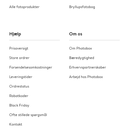
Alle fotoprodukter
Bryllupsfotobog
Hjælp
Om os
Prisoversigt
Om Photobox
Store ordrer
Bæredygtighed
Forsendelsesomkostninger
Erhvervspartnerskaber
Leveringstider
Arbejd hos Photobox
Ordrestatus
Rabatkoder
Black Friday
Ofte stillede spørgsmål
Kontakt