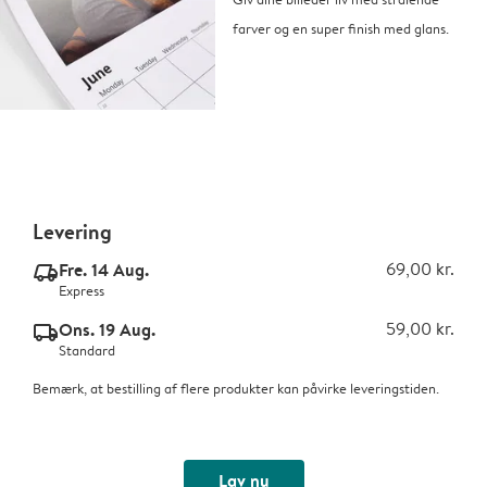
farver og en super finish med glans.
Levering
Fre. 14 Aug.
69,00 kr.
delivery_express_v2
Express
Ons. 19 Aug.
59,00 kr.
delivery_standard_v2
Standard
Bemærk, at bestilling af flere produkter kan påvirke leveringstiden.
Lav nu