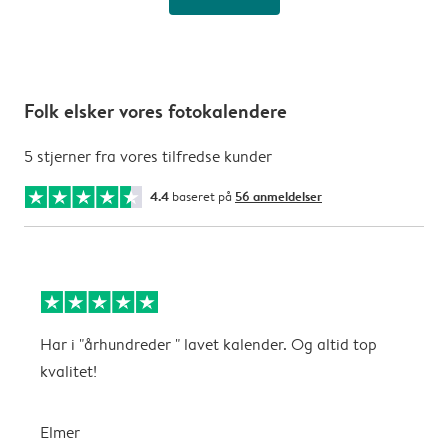
Folk elsker vores fotokalendere
5 stjerner fra vores tilfredse kunder
4.4
baseret på
56 anmeldelser
Har i "århundreder " lavet kalender. Og altid top
F
kvalitet!
f
P
m
Elmer