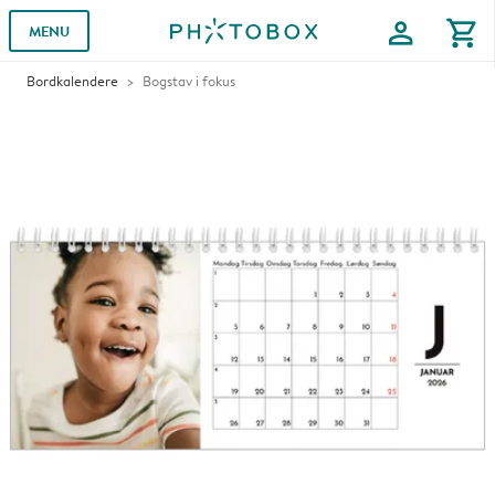
profile
shopping_cart
MENU
Bordkalendere
Bogstav i fokus