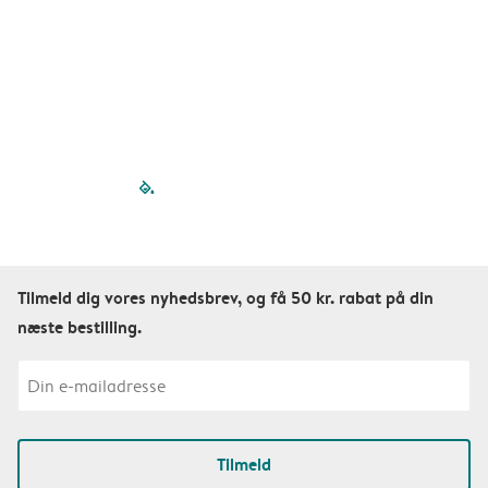
f

filled-pagination
outlined-paginatio
outlined-paginat
outlined-pagin
outlined-pag
outlined-p
Tilmeld dig vores nyhedsbrev, og få 50 kr. rabat på din
næste bestilling.
Tilmeld