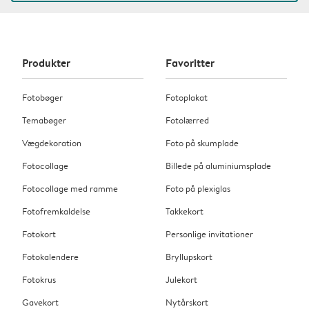
Produkter
Favoritter
Fotobøger
Fotoplakat
Temabøger
Fotolærred
Vægdekoration
Foto på skumplade
Fotocollage
Billede på aluminiumsplade
Fotocollage med ramme
Foto på plexiglas
Fotofremkaldelse
Takkekort
Fotokort
Personlige invitationer
Fotokalendere
Bryllupskort
Fotokrus
Julekort
Gavekort
Nytårskort