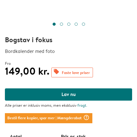
Bogstav i fokus
Bordkalender med foto
Fra
149,00 kr.
offers
Faste lave priser
Lav nu
Alle priser er inklusiv moms, men eksklusiv
fragt
.
question_mark_circle
Bestil flere kopier, spar mer
| Mængderabat
Antal
Pris pr. styk