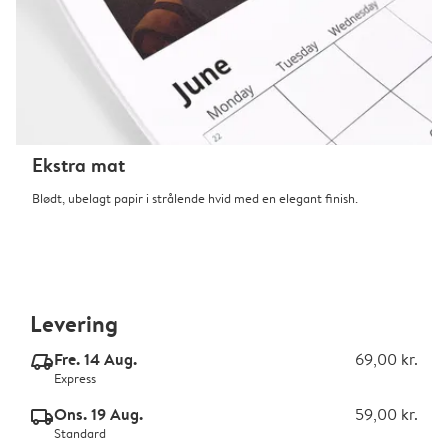
Ekstra mat
Blødt, ubelagt papir i strålende hvid med en elegant finish.
Levering
Fre. 14 Aug.
69,00 kr.
delivery_express_v2
Express
Ons. 19 Aug.
59,00 kr.
delivery_standard_v2
Standard