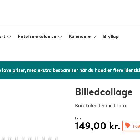
ort
Fotofremkaldelse
Kalendere
Bryllup
slim_arrow_down
slim_arrow_down
slim_arrow_down
 lave priser, med ekstra besparelser når du handler flere identis
Billedcollage
Bordkalender med foto
Fra
149,00 kr.
offers
Fast