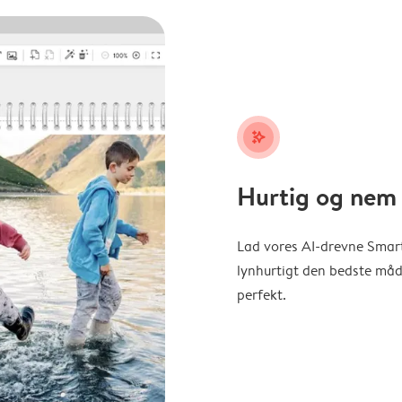
stars_plus
Hurtig og nem 
Lad vores AI-drevne Smart
lynhurtigt den bedste måde 
perfekt.