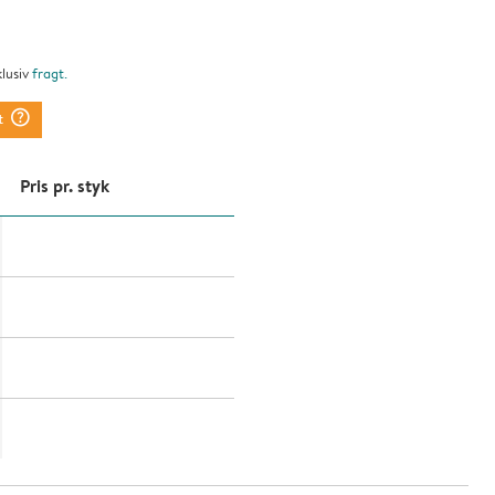
klusiv
fragt
.
question_mark_circle
t
Pris pr. styk