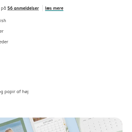
56 anmeldelser
læs mere
t på
nish
er
eder
g papir af høj