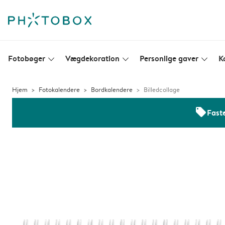
Fotobøger
Vægdekoration
Personlige gaver
K
slim_arrow_down
slim_arrow_down
slim_arrow_down
Hjem
Fotokalendere
Bordkalendere
Billedcollage
offers
Faste