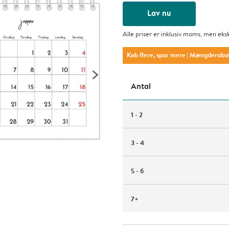
Lav nu
Alle priser er inklusiv moms, men eks
Køb flere, spar mere
| Mængderaba
Antal
1 - 2
3 - 4
5 - 6
7+