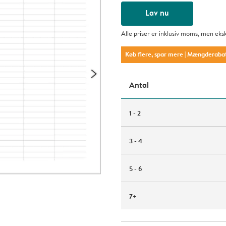
Lav nu
Alle priser er inklusiv moms, men eks
Køb flere, spar mere
| Mængderaba
Antal
1 - 2
3 - 4
5 - 6
7+