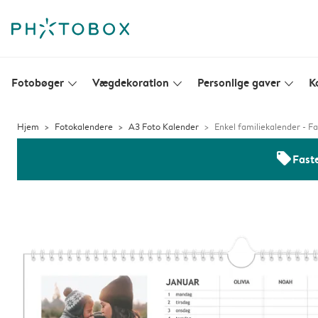
Fotobøger
Vægdekoration
Personlige gaver
K
slim_arrow_down
slim_arrow_down
slim_arrow_down
Hjem
Fotokalendere
A3 Foto Kalender
Enkel familiekalender - Fa
offers
Faste