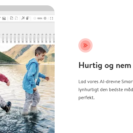
stars_plus
Hurtig og nem 
Lad vores AI-drevne Smart
lynhurtigt den bedste måde 
perfekt.