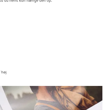
, så du nemt kan hænge den op.
 høj