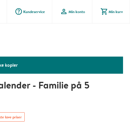
question_mark_circle
profile
shopping_cart
Kundeservice
Min konto
Min kurv
ke kopier
alender - Familie på 5
te lave priser