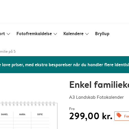
ort
Fotofremkaldelse
Kalendere
Bryllup
slim_arrow_down
slim_arrow_down
slim_arrow_down
milie på 5
 lave priser, med ekstra besparelser når du handler flere identis
Enkel familiek
A3 Landskab Fotokalender
Fra
299,00 kr.
offers
Fas