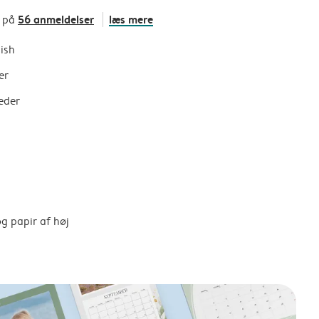
56 anmeldelser
læs mere
t på
nish
er
eder
g papir af høj