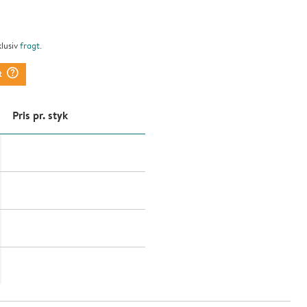
klusiv
fragt
.
question_mark_circle
t
Pris pr. styk