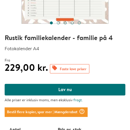
Rustik familiekalender - familie på 4
Fotokalender A4
Fra
229,00 kr.
offers
Faste lave priser
Lav nu
Alle priser er inklusiv moms, men eksklusiv
fragt
.
question_mark_circle
Bestil flere kopier, spar mer
| Mængderabat
Antal
Pris pr. styk