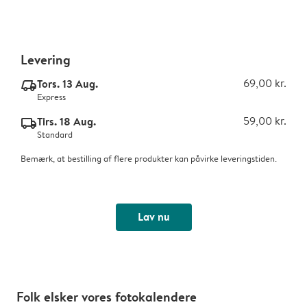
Levering
Tors. 13 Aug.
69,00 kr.
delivery_express_v2
Express
Tirs. 18 Aug.
59,00 kr.
delivery_standard_v2
Standard
Bemærk, at bestilling af flere produkter kan påvirke leveringstiden.
Lav nu
Folk elsker vores fotokalendere