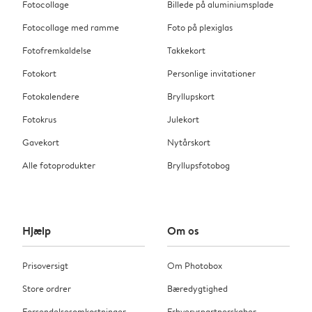
Fotocollage
Billede på aluminiumsplade
Fotocollage med ramme
Foto på plexiglas
Fotofremkaldelse
Takkekort
Fotokort
Personlige invitationer
Fotokalendere
Bryllupskort
Fotokrus
Julekort
Gavekort
Nytårskort
Alle fotoprodukter
Bryllupsfotobog
Hjælp
Om os
Prisoversigt
Om Photobox
Store ordrer
Bæredygtighed
Forsendelsesomkostninger
Erhvervspartnerskaber