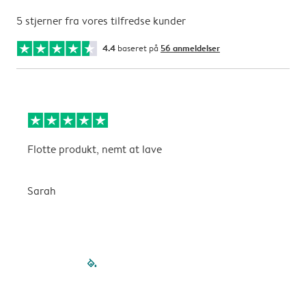
5 stjerner fra vores tilfredse kunder
4.4
baseret på
56 anmeldelser
Flotte produkt, nemt at lave
F
Sarah
G
filled-pagination
outlined-paginatio
outlined-paginat
outlined-pagin
outlined-pag
outlined-p