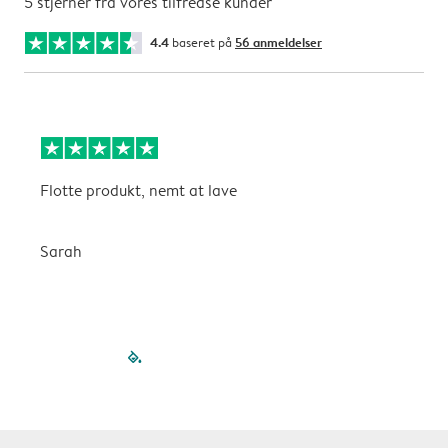
5 stjerner fra vores tilfredse kunder
4.4
baseret på
56 anmeldelser
Flotte produkt, nemt at lave
F
Sarah
G
filled-pagination
outlined-paginatio
outlined-paginat
outlined-pagin
outlined-pag
outlined-p