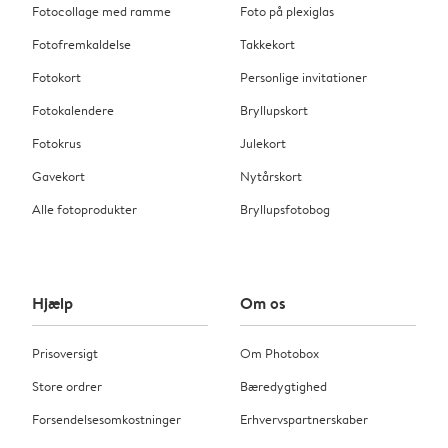
Fotocollage med ramme
Foto på plexiglas
Fotofremkaldelse
Takkekort
Fotokort
Personlige invitationer
Fotokalendere
Bryllupskort
Fotokrus
Julekort
Gavekort
Nytårskort
Alle fotoprodukter
Bryllupsfotobog
Hjælp
Om os
Prisoversigt
Om Photobox
Store ordrer
Bæredygtighed
Forsendelsesomkostninger
Erhvervspartnerskaber