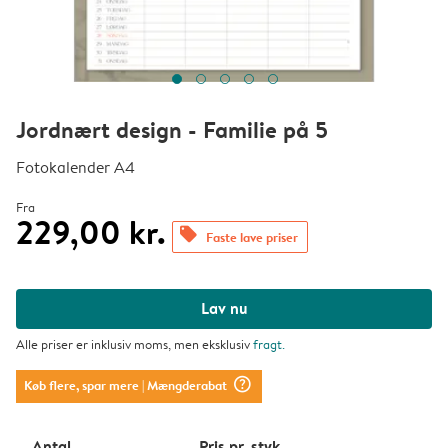
Jordnært design - Familie på 5
Fotokalender A4
Fra
229,00 kr.
offers
Faste lave priser
Lav nu
Alle priser er inklusiv moms, men eksklusiv
fragt
.
question_mark_circle
Køb flere, spar mere
| Mængderabat
Antal
Pris pr. styk