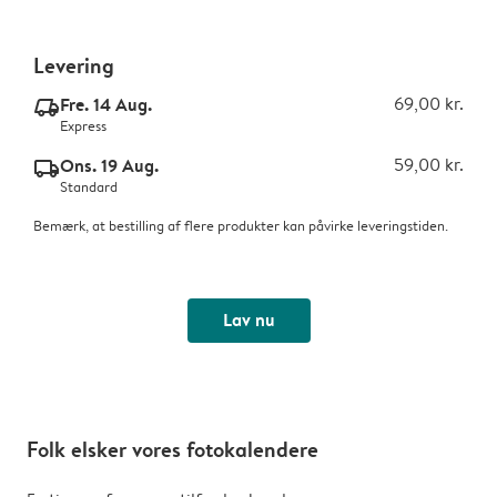
Levering
Fre. 14 Aug.
69,00 kr.
delivery_express_v2
Express
Ons. 19 Aug.
59,00 kr.
delivery_standard_v2
Standard
Bemærk, at bestilling af flere produkter kan påvirke leveringstiden.
Lav nu
Folk elsker vores fotokalendere