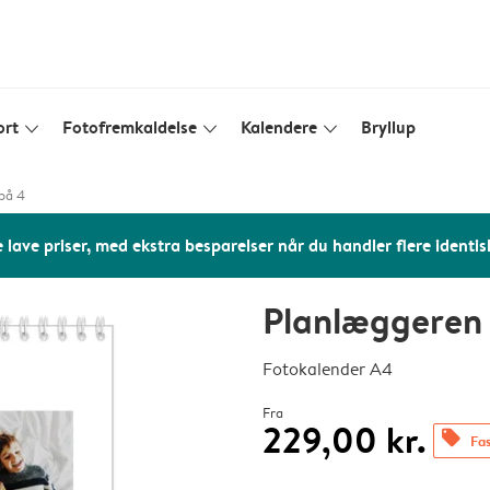
ort
Fotofremkaldelse
Kalendere
Bryllup
slim_arrow_down
slim_arrow_down
slim_arrow_down
på 4
 lave priser, med ekstra besparelser når du handler flere identis
Planlæggeren 
Fotokalender A4
Fra
229,00 kr.
offers
Fas