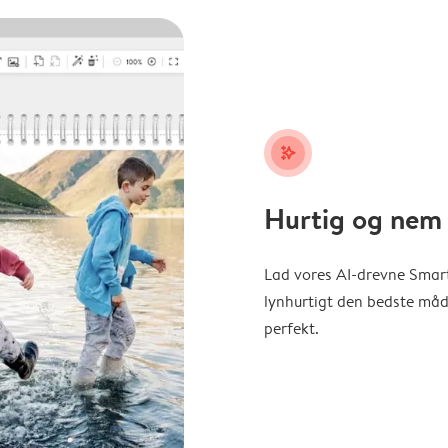
stars_plus
Hurtig og nem 
Lad vores AI-drevne Smart
lynhurtigt den bedste måde 
perfekt.