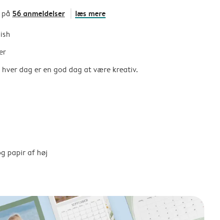
56 anmeldelser
læs mere
t på
nish
er
så hver dag er en god dag at være kreativ.
g papir af høj