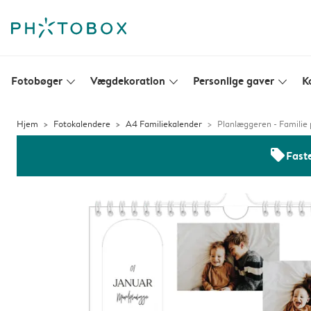
Fotobøger
Vægdekoration
Personlige gaver
K
slim_arrow_down
slim_arrow_down
slim_arrow_down
Hjem
Fotokalendere
A4 Familiekalender
Planlæggeren - Familie 
offers
Faste