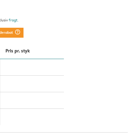
klusiv
fragt
.
question_mark_circle
derabat
Pris pr. styk