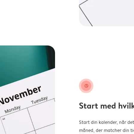
clock
Start med hvil
Start din kalender, når det
måned, der matcher din tid