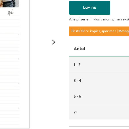
Lav nu
Alle priser er inklusiv moms, men eks
Bestil flere kopier, spar mer
| Mæng
Antal
1 - 2
3 - 4
5 - 6
7+