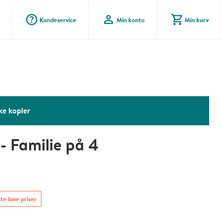
question_mark_circle
profile
shopping_cart
Kundeservice
Min konto
Min kurv
ke kopier
- Familie på 4
te lave priser