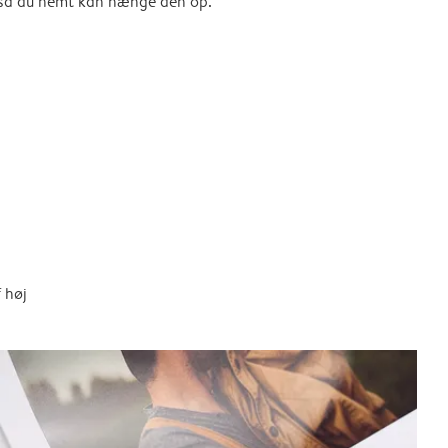
, så du nemt kan hænge den op.
 høj