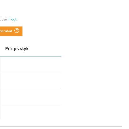
klusiv
fragt
.
question_mark_circle
derabat
Pris pr. styk