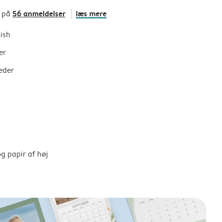
56 anmeldelser
læs mere
t på
nish
er
eder
g papir af høj