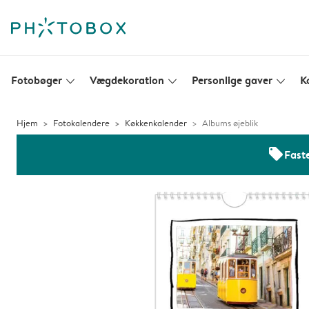
Fotobøger
Vægdekoration
Personlige gaver
K
slim_arrow_down
slim_arrow_down
slim_arrow_down
Hjem
Fotokalendere
Køkkenkalender
Albums øjeblik
offers
Faste