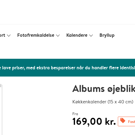
ort
Fotofremkaldelse
Kalendere
Bryllup
slim_arrow_down
slim_arrow_down
slim_arrow_down
 lave priser, med ekstra besparelser når du handler flere identis
Albums øjebli
Køkkenkalender (15 x 40 cm)
Fra
169,00 kr.
offers
Fast