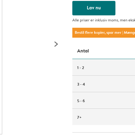
Lav nu
Alle priser er inklusiv moms, men eks
Bestil flere kopier, spar mer
| Mæng
Antal
1 - 2
3 - 4
5 - 6
7+