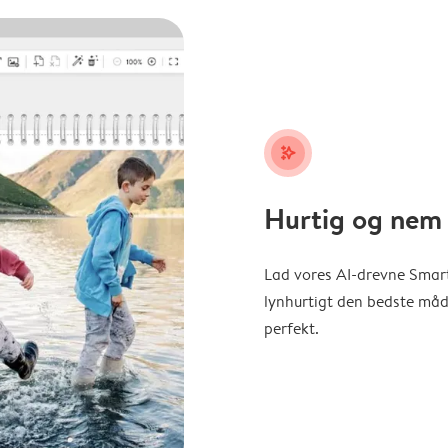
stars_plus
Hurtig og nem 
Lad vores AI-drevne Smart
lynhurtigt den bedste måde 
perfekt.