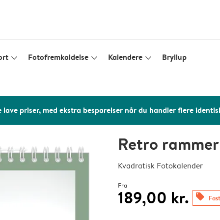
ort
Fotofremkaldelse
Kalendere
Bryllup
slim_arrow_down
slim_arrow_down
slim_arrow_down
 lave priser, med ekstra besparelser når du handler flere identis
Retro rammer
Kvadratisk Fotokalender
Fra
189,00 kr.
offers
Fast