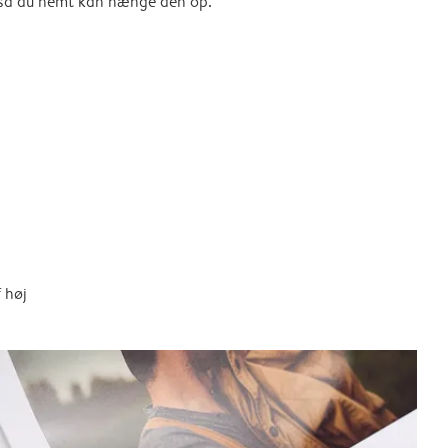
, så du nemt kan hænge den op.
 høj