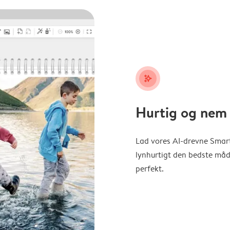
stars_plus
Hurtig og nem 
Lad vores AI-drevne Smart
lynhurtigt den bedste måde 
perfekt.