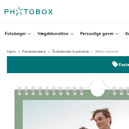
Fotobøger
Vægdekoration
Personlige gaver
K
slim_arrow_down
slim_arrow_down
slim_arrow_down
Hjem
Fotokalendere
Årskalender kvadratisk
Retro rammer
offers
Faste