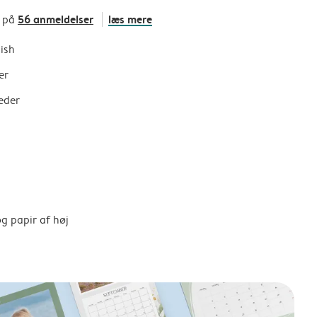
56 anmeldelser
læs mere
t på
nish
er
eder
g papir af høj