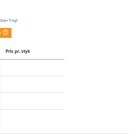
klusiv
fragt
.
question_mark_circle
t
Pris pr. styk