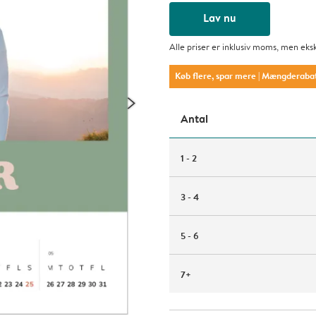
Lav nu
Alle priser er inklusiv moms, men eks
Køb flere, spar mere
| Mængderaba
Antal
1 - 2
3 - 4
5 - 6
7+