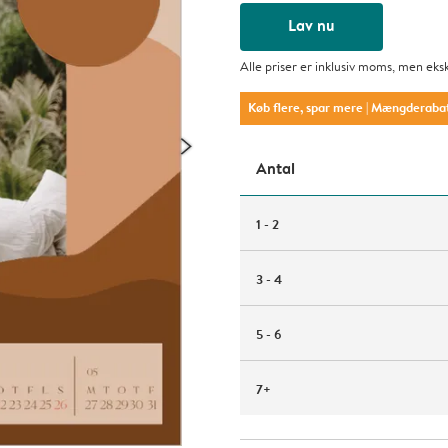
Lav nu
Alle priser er inklusiv moms, men eks
Køb flere, spar mere
| Mængderaba
Antal
1 - 2
3 - 4
5 - 6
7+