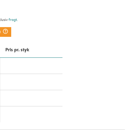
klusiv
fragt
.
question_mark_circle
t
Pris pr. styk