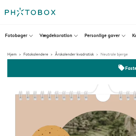
Fotobøger
Vægdekoration
Personlige gaver
K
slim_arrow_down
slim_arrow_down
slim_arrow_down
Hjem
Fotokalendere
Årskalender kvadratisk
Neutrale bjerge
offers
Faste