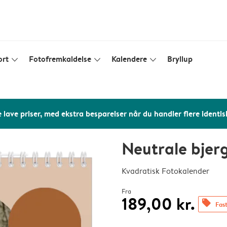
ort
Fotofremkaldelse
Kalendere
Bryllup
slim_arrow_down
slim_arrow_down
slim_arrow_down
 lave priser, med ekstra besparelser når du handler flere identis
Neutrale bjer
Kvadratisk Fotokalender
Fra
189,00 kr.
offers
Fast