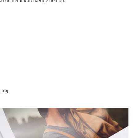
, så du nemt kan hænge den op.
 høj