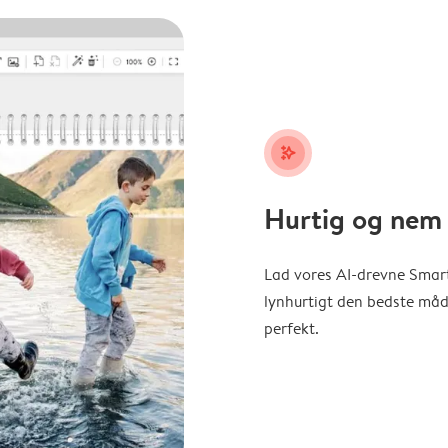
stars_plus
Hurtig og nem 
Lad vores AI-drevne Smart
lynhurtigt den bedste måde 
perfekt.