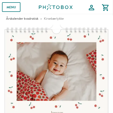
profile
shopping_cart
MENU
Årskalender kvadratisk
Kirsebærlykke