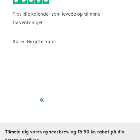
Flot lille kalender som levede op til mine
F
forventninger
f
P
m
Karen Birgitte Sams
f

filled-pagination
outlined-paginatio
outlined-paginat
outlined-pagin
outlined-pag
outlined-p
Tilmeld dig vores nyhedsbrev, og få 50 kr. rabat på din
næste bestilling.