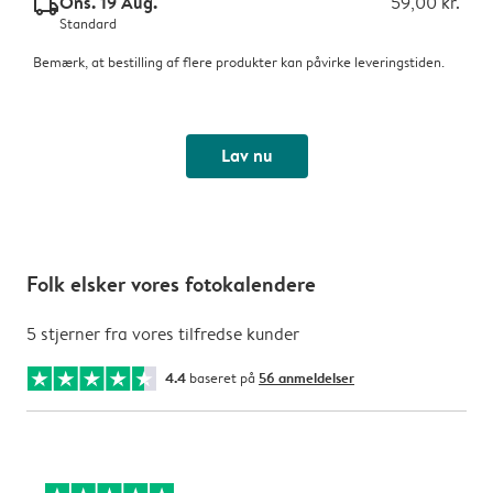
Ons. 19 Aug.
59,00 kr.
delivery_standard_v2
Standard
Bemærk, at bestilling af flere produkter kan påvirke leveringstiden.
Lav nu
Folk elsker vores fotokalendere
5 stjerner fra vores tilfredse kunder
4.4
baseret på
56 anmeldelser