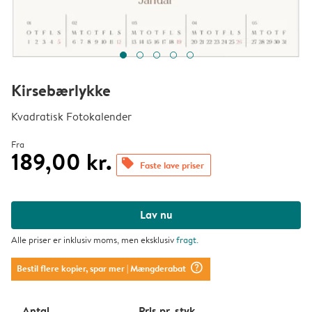
Kirsebærlykke
Kvadratisk Fotokalender
Fra
189,00 kr.
offers
Faste lave priser
Lav nu
Alle priser er inklusiv moms, men eksklusiv
fragt
.
question_mark_circle
Bestil flere kopier, spar mer
| Mængderabat
Antal
Pris pr. styk