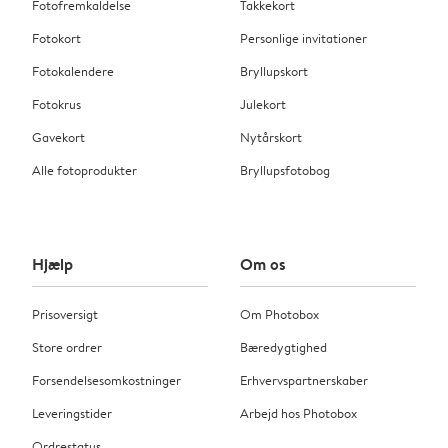
Fotofremkaldelse
Takkekort
Fotokort
Personlige invitationer
Fotokalendere
Bryllupskort
Fotokrus
Julekort
Gavekort
Nytårskort
Alle fotoprodukter
Bryllupsfotobog
Hjælp
Om os
Prisoversigt
Om Photobox
Store ordrer
Bæredygtighed
Forsendelsesomkostninger
Erhvervspartnerskaber
Leveringstider
Arbejd hos Photobox
Ordrestatus