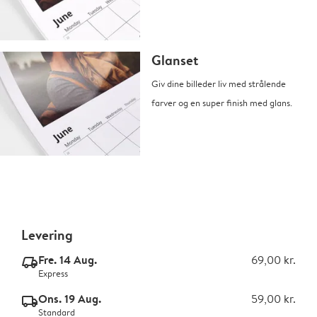
Glanset
Giv dine billeder liv med strålende
farver og en super finish med glans.
Levering
Fre. 14 Aug.
69,00 kr.
delivery_express_v2
Express
Ons. 19 Aug.
59,00 kr.
delivery_standard_v2
Standard