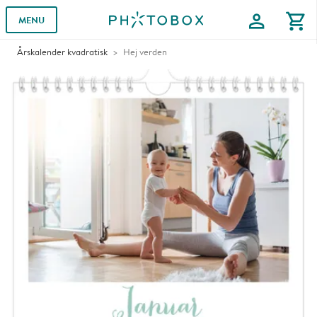
profile
shopping_cart
MENU
Årskalender kvadratisk
Hej verden