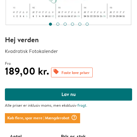
Hej verden
Kvadratisk Fotokalender
Fra
189,00 kr.
offers
Faste lave priser
Lav nu
Alle priser er inklusiv moms, men eksklusiv
fragt
.
question_mark_circle
Køb flere, spar mere
| Mængderabat
Antal
Pris pr. styk