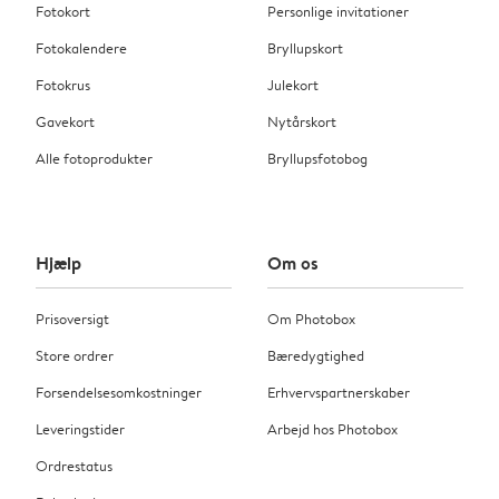
Fotokort
Personlige invitationer
Fotokalendere
Bryllupskort
Fotokrus
Julekort
Gavekort
Nytårskort
Alle fotoprodukter
Bryllupsfotobog
Hjælp
Om os
Prisoversigt
Om Photobox
Store ordrer
Bæredygtighed
Forsendelsesomkostninger
Erhvervspartnerskaber
Leveringstider
Arbejd hos Photobox
Ordrestatus