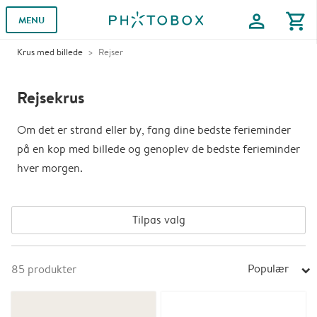
profile
shopping_cart
MENU
Krus med billede
Rejser
Rejsekrus
Om det er strand eller by, fang dine bedste ferieminder
på en kop med billede og genoplev de bedste ferieminder
hver morgen.
Tilpas valg
Populær
85
produkter
arrow_right