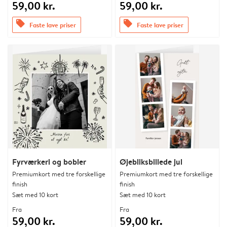
59,00 kr.
59,00 kr.
offers
offers
Faste lave priser
Faste lave priser
Fyrværkeri og bobler
Øjebliksbillede jul
Premiumkort med tre forskellige
Premiumkort med tre forskellige
finish
finish
Sæt med 10 kort
Sæt med 10 kort
Fra
Fra
59,00 kr.
59,00 kr.