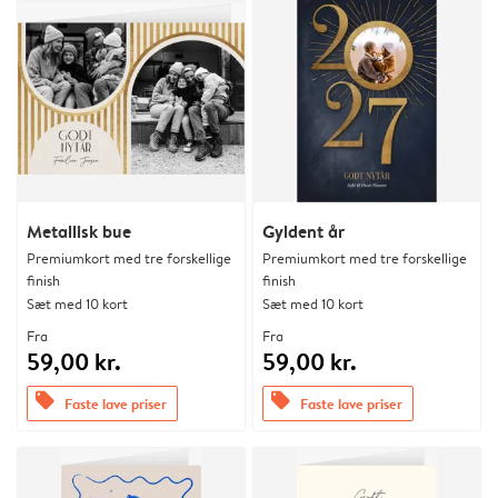
Metallisk bue
Gyldent år
Premiumkort med tre forskellige
Premiumkort med tre forskellige
finish
finish
Sæt med 10 kort
Sæt med 10 kort
Fra
Fra
59,00 kr.
59,00 kr.
offers
offers
Faste lave priser
Faste lave priser