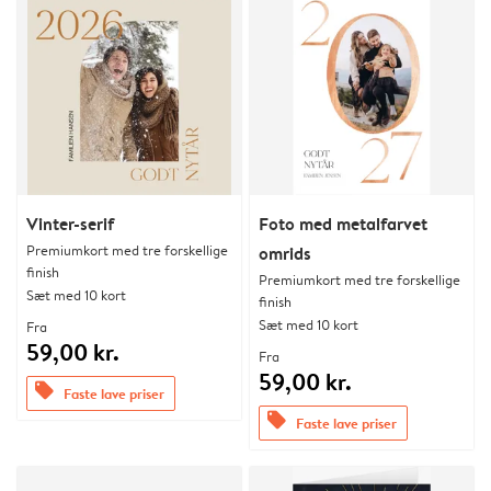
Vinter-serif
Foto med metalfarvet
Premiumkort med tre forskellige
omrids
finish
Premiumkort med tre forskellige
Sæt med 10 kort
finish
Sæt med 10 kort
Fra
59,00 kr.
Fra
59,00 kr.
offers
Faste lave priser
offers
Faste lave priser