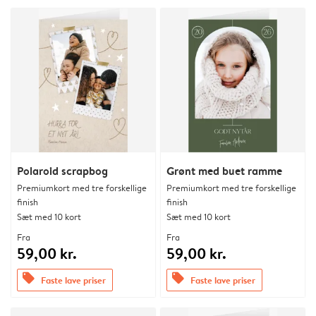
Polaroid scrapbog
Grønt med buet ramme
Premiumkort med tre forskellige
Premiumkort med tre forskellige
finish
finish
Sæt med 10 kort
Sæt med 10 kort
Fra
Fra
59,00 kr.
59,00 kr.
offers
offers
Faste lave priser
Faste lave priser