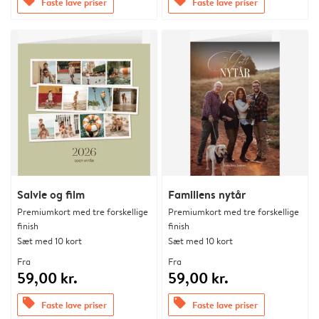
offers
offers
Faste lave priser
Faste lave priser
Salvie og film
Familiens nytår
Premiumkort med tre forskellige
Premiumkort med tre forskellige
finish
finish
Sæt med 10 kort
Sæt med 10 kort
Fra
Fra
59,00 kr.
59,00 kr.
offers
offers
Faste lave priser
Faste lave priser