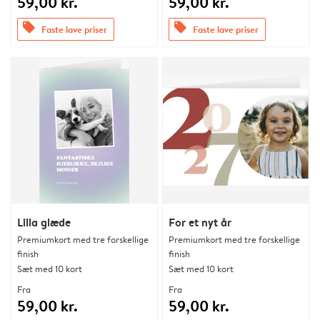
59,00 kr.
59,00 kr.
offers
offers
Faste lave priser
Faste lave priser
Lilla glæde
For et nyt år
Premiumkort med tre forskellige
Premiumkort med tre forskellige
finish
finish
Sæt med 10 kort
Sæt med 10 kort
Fra
Fra
59,00 kr.
59,00 kr.