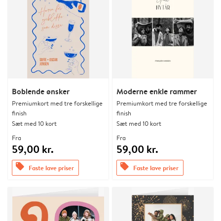
Boblende ønsker
Moderne enkle rammer
Premiumkort med tre forskellige
Premiumkort med tre forskellige
finish
finish
Sæt med 10 kort
Sæt med 10 kort
Fra
Fra
59,00 kr.
59,00 kr.
offers
offers
Faste lave priser
Faste lave priser