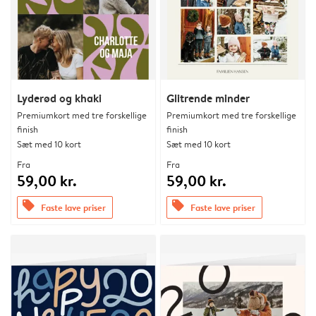
Lyderød og khaki
Glitrende minder
Premiumkort med tre forskellige
Premiumkort med tre forskellige
finish
finish
Sæt med 10 kort
Sæt med 10 kort
Fra
Fra
59,00 kr.
59,00 kr.
offers
offers
Faste lave priser
Faste lave priser