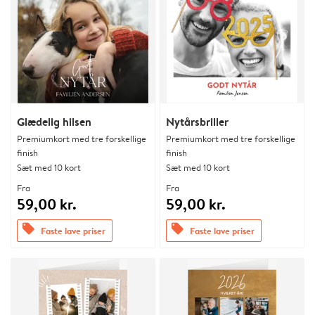
Glædelig hilsen
Nytårsbriller
Premiumkort med tre forskellige
Premiumkort med tre forskellige
finish
finish
Sæt med 10 kort
Sæt med 10 kort
Fra
Fra
59,00 kr.
59,00 kr.
offers
offers
Faste lave priser
Faste lave priser