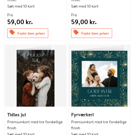
Sæt med 10 kort
Sæt med 10 kort
Fra
Fra
59,00 kr.
59,00 kr.
offers
offers
Faste lave priser
Faste lave priser
Tidløs jul
Fyrværkeri
Premiumkort med tre forskellige
Premiumkort med tre forskellige
finish
finish
Sæt med 10 kort
Sæt med 10 kort