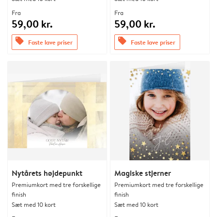
Fra
Fra
59,00 kr.
59,00 kr.
offers
offers
Faste lave priser
Faste lave priser
Nytårets højdepunkt
Magiske stjerner
Premiumkort med tre forskellige
Premiumkort med tre forskellige
finish
finish
Sæt med 10 kort
Sæt med 10 kort