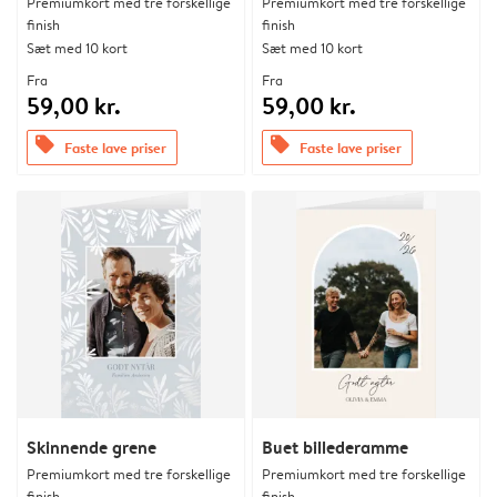
Premiumkort med tre forskellige
Premiumkort med tre forskellige
finish
finish
Sæt med 10 kort
Sæt med 10 kort
Fra
Fra
59,00 kr.
59,00 kr.
offers
offers
Faste lave priser
Faste lave priser
Skinnende grene
Buet billederamme
Premiumkort med tre forskellige
Premiumkort med tre forskellige
finish
finish