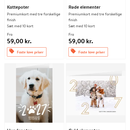
Kattepoter
Røde elementer
Premiumkort med tre forskellige
Premiumkort med tre forskellige
finish
finish
Sæt med 10 kort
Sæt med 10 kort
Fra
Fra
59,00 kr.
59,00 kr.
offers
offers
Faste lave priser
Faste lave priser