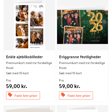
Enkle øjebliksbilleder
Eviggrønne festligheder
Premiumkort med tre forskellige
Premiumkort med tre forskellige
finish
finish
Sæt med 10 kort
Sæt med 10 kort
Fra
Fra
59,00 kr.
59,00 kr.
offers
offers
Faste lave priser
Faste lave priser