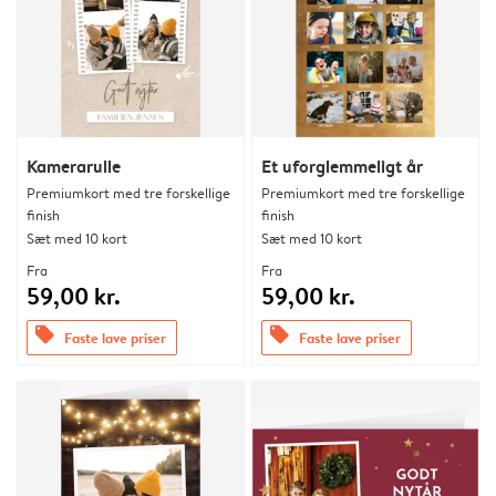
Kamerarulle
Et uforglemmeligt år
Premiumkort med tre forskellige
Premiumkort med tre forskellige
finish
finish
Sæt med 10 kort
Sæt med 10 kort
Fra
Fra
59,00 kr.
59,00 kr.
offers
offers
Faste lave priser
Faste lave priser