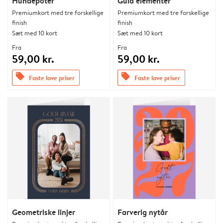
Hundepoter
Guld elementer
Premiumkort med tre forskellige
Premiumkort med tre forskellige
finish
finish
Sæt med 10 kort
Sæt med 10 kort
Fra
Fra
59,00 kr.
59,00 kr.
offers
offers
Faste lave priser
Faste lave priser
Geometriske linjer
Farverig nytår