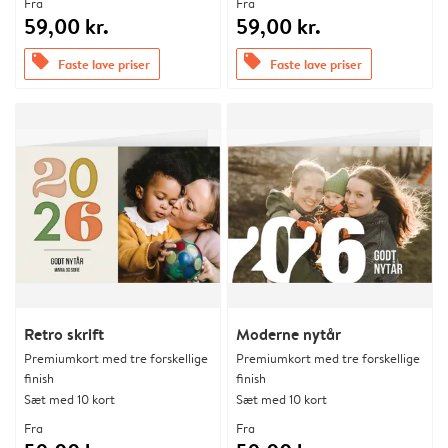
Fra
Fra
59,00 kr.
59,00 kr.
offers
offers
Faste lave priser
Faste lave priser
Retro skrift
Moderne nytår
Premiumkort med tre forskellige
Premiumkort med tre forskellige
finish
finish
Sæt med 10 kort
Sæt med 10 kort
Fra
Fra