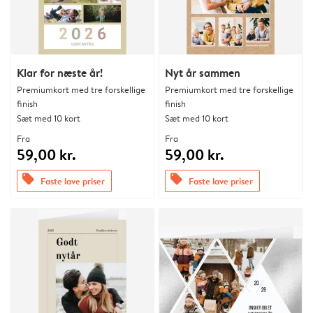
Klar for næste år!
Nyt år sammen
Premiumkort med tre forskellige
Premiumkort med tre forskellige
finish
finish
Sæt med 10 kort
Sæt med 10 kort
Fra
Fra
59,00 kr.
59,00 kr.
offers
offers
Faste lave priser
Faste lave priser