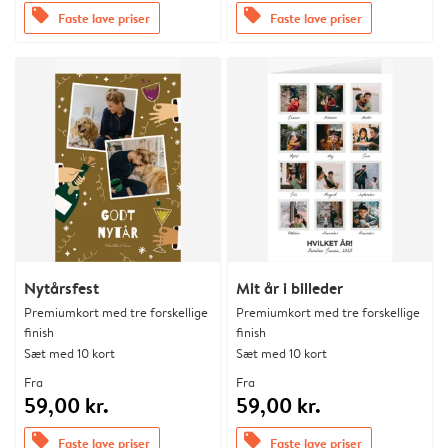
offers
offers
Faste lave priser
Faste lave priser
Nytårsfest
Mit år i billeder
Premiumkort med tre forskellige
Premiumkort med tre forskellige
finish
finish
Sæt med 10 kort
Sæt med 10 kort
Fra
Fra
59,00 kr.
59,00 kr.
offers
offers
Faste lave priser
Faste lave priser