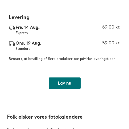
Levering
Fre. 14 Aug.
69,00 kr.
delivery_express_v2
Express
Ons. 19 Aug.
59,00 kr.
delivery_standard_v2
Standard
Bemærk, at bestilling af flere produkter kan påvirke leveringstiden.
Lav nu
Folk elsker vores fotokalendere