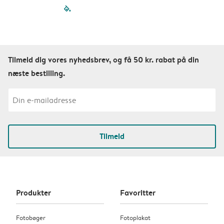
filled-pagination
outlined-paginatio
outlined-paginat
outlined-pagin
outlined-pag
outlined-p
Tilmeld dig vores nyhedsbrev, og få 50 kr. rabat på din
næste bestilling.
Tilmeld
Produkter
Favoritter
Fotobøger
Fotoplakat