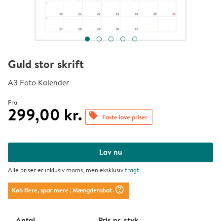
Guld stor skrift
A3 Foto Kalender
Fra
299,00 kr.
offers
Faste lave priser
Lav nu
Alle priser er inklusiv moms, men eksklusiv
fragt
.
question_mark_circle
Køb flere, spar mere
| Mængderabat
Antal
Pris pr. styk