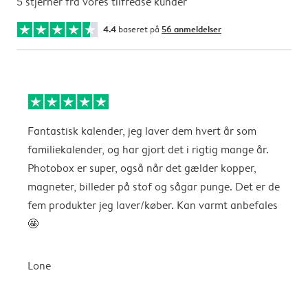
5 stjerner fra vores tilfredse kunder
4.4
baseret på
56 anmeldelser
Fantastisk kalender, jeg laver dem hvert år som
f
familiekalender, og har gjort det i rigtig mange år.
Photobox er super, også når det gælder kopper,
A
magneter, billeder på stof og sågar punge. Det er de
fem produkter jeg laver/køber. Kan varmt anbefales
🤩
Lone