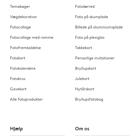
Temabøger
Fotolærred
Vægdekoration
Foto på skumplade
Fotocollage
Billede på aluminiumsplade
Fotocollage med ramme
Foto på plexiglas
Fotofremkaldelse
Takkekort
Fotokort
Personlige invitationer
Fotokalendere
Bryllupskort
Fotokrus
Julekort
Gavekort
Nytårskort
Alle fotoprodukter
Bryllupsfotobog
Hjælp
Om os