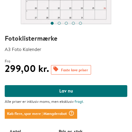
Fotoklistermærke
A3 Foto Kalender
Fra
299,00 kr.
offers
Faste lave priser
Lav nu
Alle priser er inklusiv moms, men eksklusiv
fragt
.
question_mark_circle
Køb flere, spar mere
| Mængderabat
Antal
Pris pr. styk