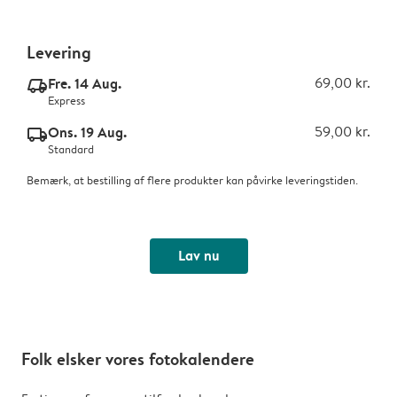
Levering
Fre. 14 Aug.
69,00 kr.
delivery_express_v2
Express
Ons. 19 Aug.
59,00 kr.
delivery_standard_v2
Standard
Bemærk, at bestilling af flere produkter kan påvirke leveringstiden.
Lav nu
Folk elsker vores fotokalendere