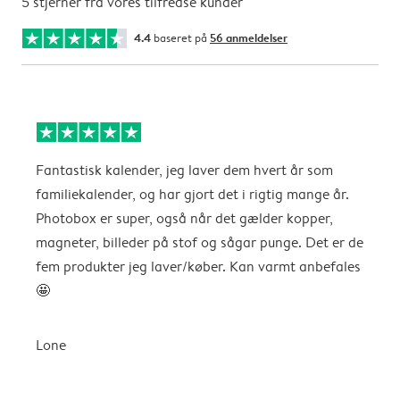
5 stjerner fra vores tilfredse kunder
4.4
baseret på
56 anmeldelser
Fantastisk kalender, jeg laver dem hvert år som
f
familiekalender, og har gjort det i rigtig mange år.
Photobox er super, også når det gælder kopper,
A
magneter, billeder på stof og sågar punge. Det er de
fem produkter jeg laver/køber. Kan varmt anbefales
🤩
Lone