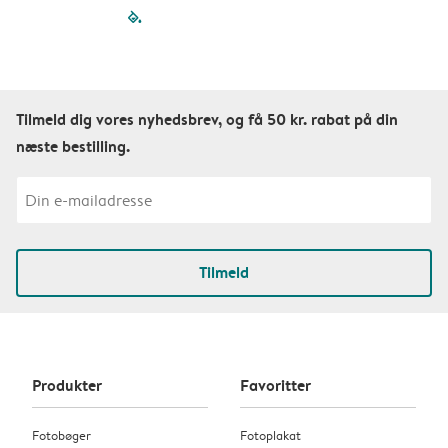
filled-pagination
outlined-paginatio
outlined-paginat
outlined-pagin
outlined-pag
outlined-p
Tilmeld dig vores nyhedsbrev, og få 50 kr. rabat på din
næste bestilling.
Tilmeld
Produkter
Favoritter
Fotobøger
Fotoplakat