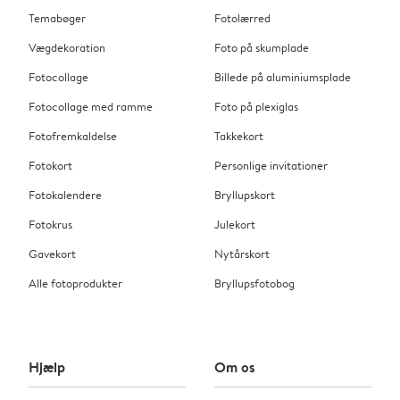
Temabøger
Fotolærred
Vægdekoration
Foto på skumplade
Fotocollage
Billede på aluminiumsplade
Fotocollage med ramme
Foto på plexiglas
Fotofremkaldelse
Takkekort
Fotokort
Personlige invitationer
Fotokalendere
Bryllupskort
Fotokrus
Julekort
Gavekort
Nytårskort
Alle fotoprodukter
Bryllupsfotobog
Hjælp
Om os