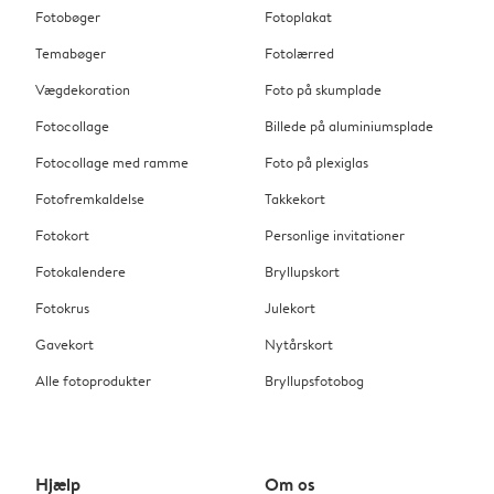
Fotobøger
Fotoplakat
Temabøger
Fotolærred
Vægdekoration
Foto på skumplade
Fotocollage
Billede på aluminiumsplade
Fotocollage med ramme
Foto på plexiglas
Fotofremkaldelse
Takkekort
Fotokort
Personlige invitationer
Fotokalendere
Bryllupskort
Fotokrus
Julekort
Gavekort
Nytårskort
Alle fotoprodukter
Bryllupsfotobog
Hjælp
Om os