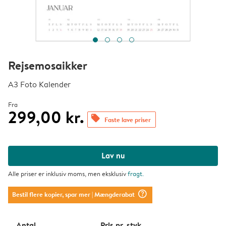
Rejsemosaikker
A3 Foto Kalender
Fra
299,00 kr.
offers
Faste lave priser
Lav nu
Alle priser er inklusiv moms, men eksklusiv
fragt
.
question_mark_circle
Bestil flere kopier, spar mer
| Mængderabat
Antal
Pris pr. styk