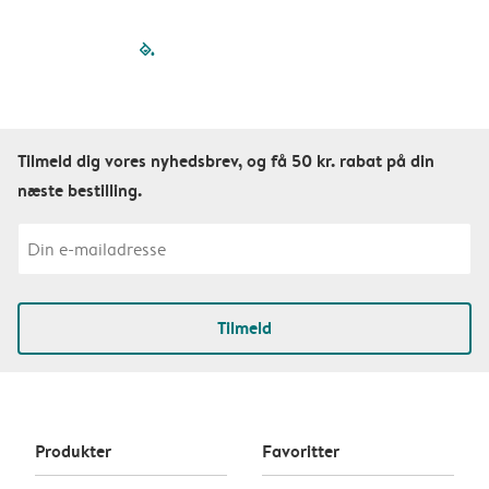
filled-pagination
outlined-paginatio
outlined-paginat
outlined-pagin
outlined-pag
outlined-p
Tilmeld dig vores nyhedsbrev, og få 50 kr. rabat på din
næste bestilling.
Tilmeld
Produkter
Favoritter