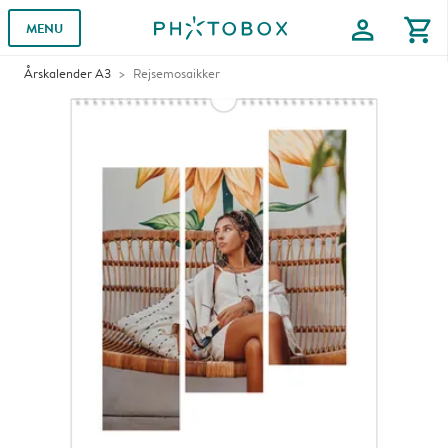
profile
shopping_cart
MENU
Årskalender A3
Rejsemosaikker