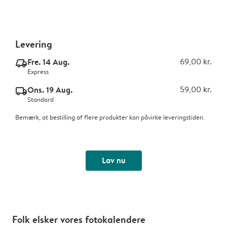
Levering
Fre. 14 Aug.
69,00 kr.
delivery_express_v2
Express
Ons. 19 Aug.
59,00 kr.
delivery_standard_v2
Standard
Bemærk, at bestilling af flere produkter kan påvirke leveringstiden.
Lav nu
Folk elsker vores fotokalendere