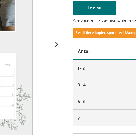
Lav nu
Alle priser er inklusiv moms, men eks
Bestil flere kopier, spar mer
| Mæng
Antal
1 - 2
3 - 4
5 - 6
7+