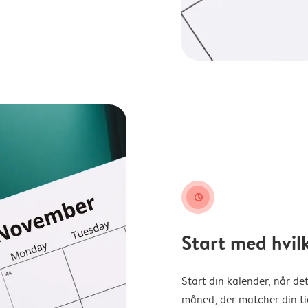
clock
Start med hvil
Start din kalender, når det
måned, der matcher din tid