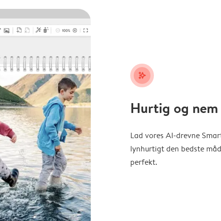
stars_plus
Hurtig og nem 
Lad vores AI-drevne Smart
lynhurtigt den bedste måde 
perfekt.