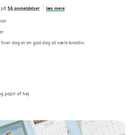
56 anmeldelser
læs mere
t på
nish
er
så hver dag er en god dag at være kreativ.
g papir af høj