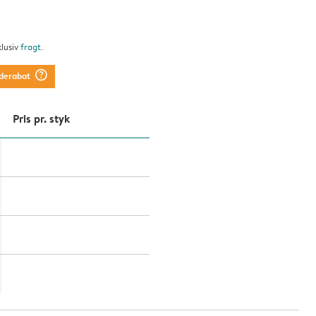
klusiv
fragt
.
question_mark_circle
derabat
Pris pr. styk