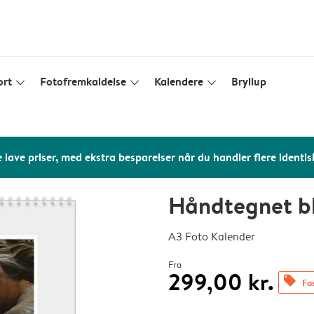
ort
Fotofremkaldelse
Kalendere
Bryllup
slim_arrow_down
slim_arrow_down
slim_arrow_down
 lave priser, med ekstra besparelser når du handler flere identis
Håndtegnet b
A3 Foto Kalender
Fra
299,00 kr.
offers
Fas