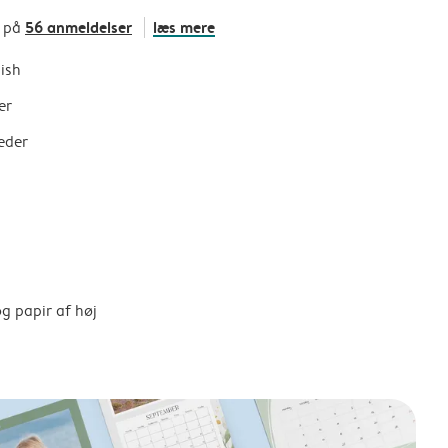
56 anmeldelser
læs mere
t på
nish
er
eder
g papir af høj