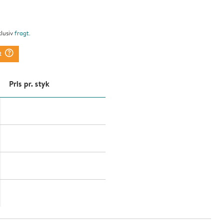
klusiv
fragt
.
question_mark_circle
t
Pris pr. styk