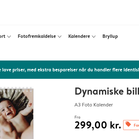
ort
Fotofremkaldelse
Kalendere
Bryllup
slim_arrow_down
slim_arrow_down
slim_arrow_down
 lave priser, med ekstra besparelser når du handler flere identis
Dynamiske bil
A3 Foto Kalender
Fra
299,00 kr.
offers
Fas