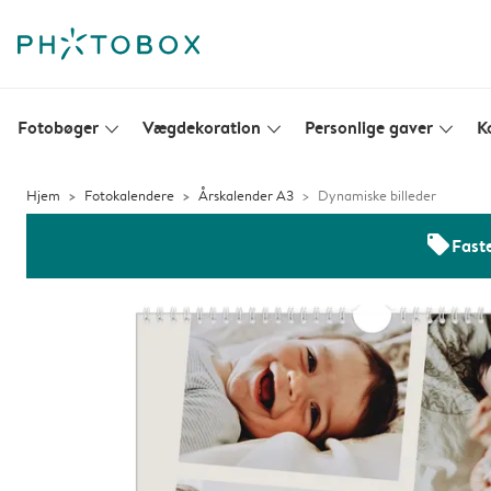
Fotobøger
Vægdekoration
Personlige gaver
K
slim_arrow_down
slim_arrow_down
slim_arrow_down
Hjem
Fotokalendere
Årskalender A3
Dynamiske billeder
offers
Faste