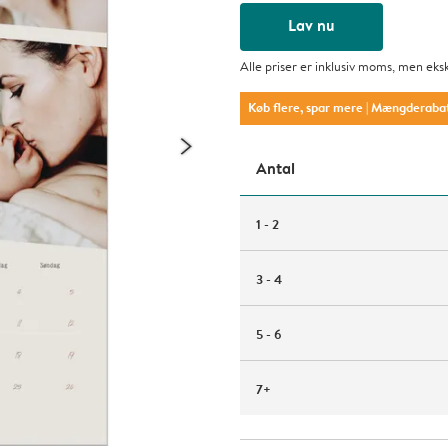
Lav nu
Alle priser er inklusiv moms, men eks
Køb flere, spar mere
| Mængderaba
Antal
1 - 2
3 - 4
5 - 6
7+