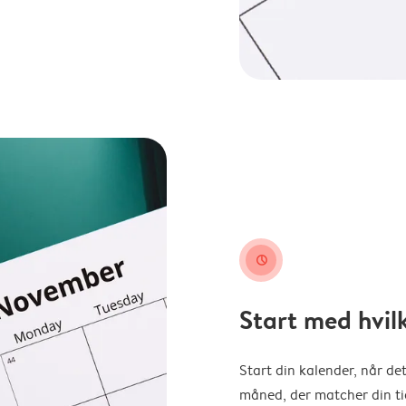
clock
Start med hvil
Start din kalender, når det
måned, der matcher din tid