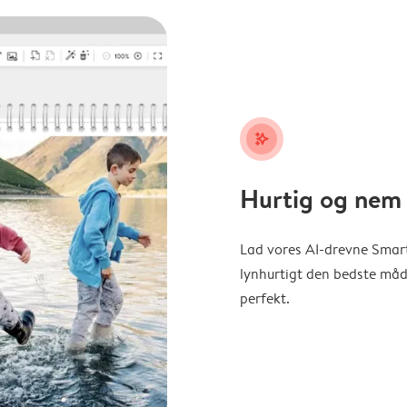
stars_plus
Hurtig og nem 
Lad vores AI-drevne Smart
lynhurtigt den bedste måde 
perfekt.